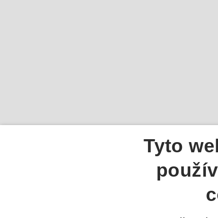
Tyto we
použív
c