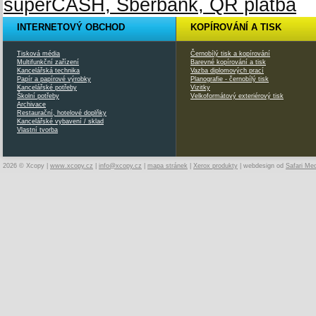
INTERNETOVÝ OBCHOD
KOPÍROVÁNÍ A TISK
Tisková média
Černobílý tisk a kopírování
Multifunkční zařízení
Barevné kopírování a tisk
Kancelářská technika
Vazba diplomových prací
Papír a papírové výrobky
Planografie - černobílý tisk
Kancelářské potřeby
Vizitky
Školní potřeby
Velkoformátový exteriérový tisk
Archivace
Restaurační, hotelové doplňky
Kancelářské vybavení / sklad
Vlastní tvorba
2026 © Xcopy |
www.xcopy.cz
|
info@xcopy.cz
|
mapa stránek
|
Xerox produkty
| webdesign od
Safari Me