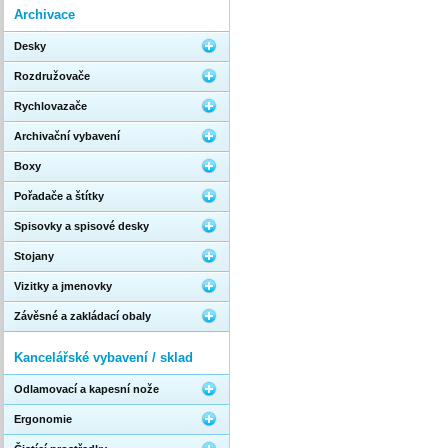
Archivace
Desky
Rozdružovače
Rychlovazače
Archivační vybavení
Boxy
Pořadače a štítky
Spisovky a spisové desky
Stojany
Vizitky a jmenovky
Závěsné a zakládací obaly
Kancelářské vybavení / sklad
Odlamovací a kapesní nože
Ergonomie