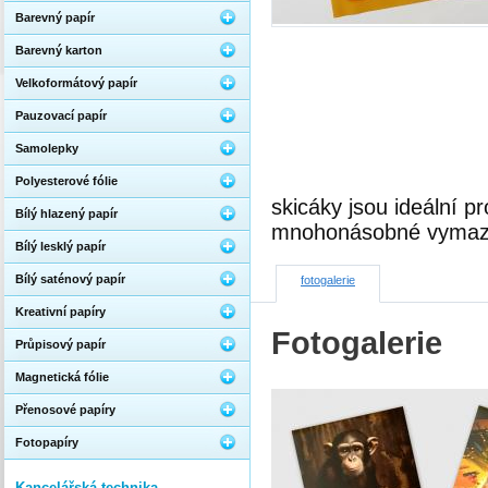
Barevný papír
Barevný karton
Velkoformátový papír
Pauzovací papír
Samolepky
Polyesterové fólie
skicáky jsou ideální p
Bílý hlazený papír
mnohonásobné vymaz
Bílý lesklý papír
Bílý saténový papír
fotogalerie
Kreativní papíry
Fotogalerie
Průpisový papír
Magnetická fólie
Přenosové papíry
Fotopapíry
Kancelářská technika