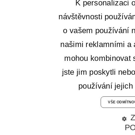
K personalizaci 
návštěvnosti používá
o vašem používání n
našimi reklamními a a
mohou kombinovat s
jste jim poskytli neb
používání jejich
VŠE ODMÍTNO
P