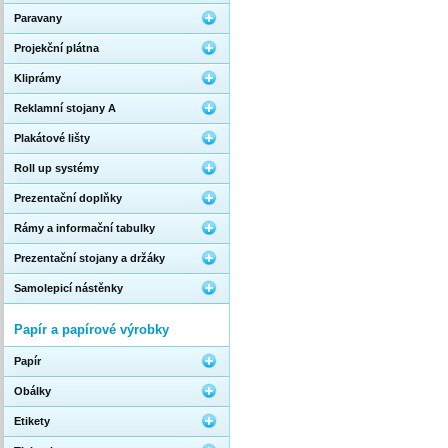
Paravany
Projekční plátna
Kliprámy
Reklamní stojany A
Plakátové lišty
Roll up systémy
Prezentační doplňky
Rámy a informační tabulky
Prezentační stojany a držáky
Samolepicí nástěnky
Papír a papírové výrobky
Papír
Obálky
Etikety