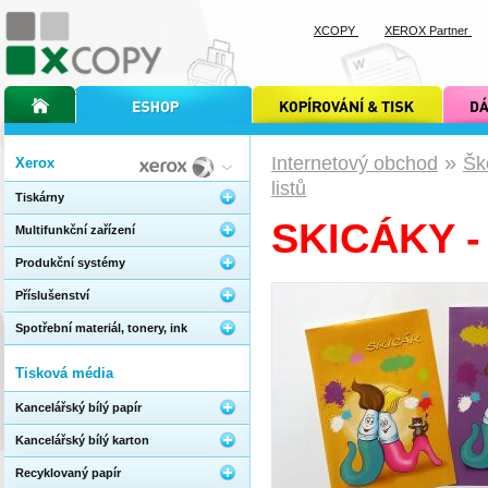
XCOPY
XEROX Partner
úvodní stránka xcopy
internetový obchod xcopy
kopírování a tisk xcopy
dárkové s
»
Internetový obchod
Šk
Xerox
listů
Tiskárny
SKICÁKY -
Multifunkční zařízení
Produkční systémy
Příslušenství
Spotřební materiál, tonery, ink
Tisková média
Kancelářský bílý papír
Kancelářský bílý karton
Recyklovaný papír