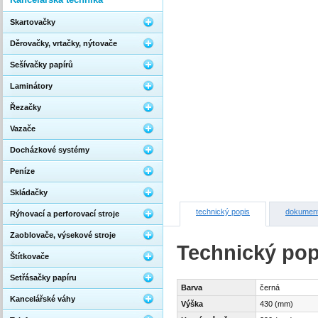
Skartovačky
Děrovačky, vrtačky, nýtovače
Sešívačky papírů
Laminátory
Řezačky
Vazače
Docházkové systémy
Peníze
Skládačky
technický popis
dokumen
Rýhovací a perforovací stroje
Zaoblovače, výsekové stroje
Technický pop
Štítkovače
Setřásačky papíru
Barva
černá
Kancelářské váhy
Výška
430 (mm)