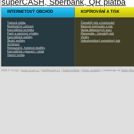
INTERNETOVÝ OBCHOD
KOPÍROVÁNÍ A TISK
Tisková média
Černobílý tisk a kopírování
Multifunkční zařízení
Barevné kopírování a tisk
Kancelářská technika
Vazba diplomových prací
Papír a papírové výrobky
Planografie - černobílý tisk
Kancelářské potřeby
Vizitky
Školní potřeby
Velkoformátový exteriérový tisk
Archivace
Restaurační, hotelové doplňky
Kancelářské vybavení / sklad
Vlastní tvorba
2026 © Xcopy |
www.xcopy.cz
|
info@xcopy.cz
|
mapa stránek
|
Xerox produkty
| webdesign od
Safari Me