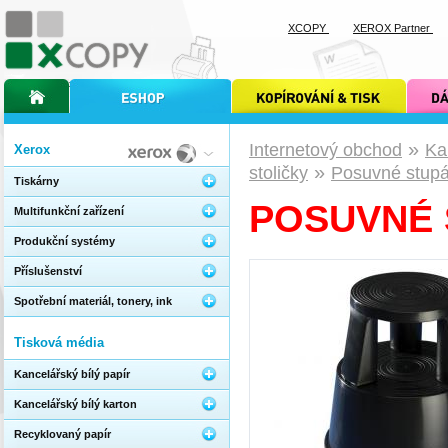
XCOPY
XEROX Partner
úvodní stránka xcopy
internetový obchod xcopy
kopírování a tisk xcopy
dárkové s
»
Internetový obchod
Ka
Xerox
»
stoličky
Posuvné stup
Tiskárny
POSUVNÉ 
Multifunkční zařízení
Produkční systémy
Příslušenství
Spotřební materiál, tonery, ink
Tisková média
Kancelářský bílý papír
Kancelářský bílý karton
Recyklovaný papír