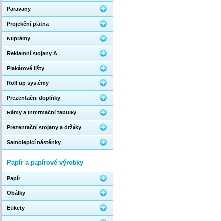
Paravany
Projekční plátna
Kliprámy
Reklamní stojany A
Plakátové lišty
Roll up systémy
Prezentační doplňky
Rámy a informační tabulky
Prezentační stojany a držáky
Samolepicí nástěnky
Papír a papírové výrobky
Papír
Obálky
Etikety