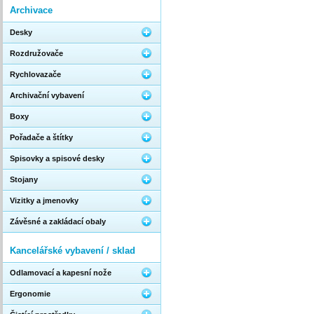
Archivace
Desky
Rozdružovače
Rychlovazače
Archivační vybavení
Boxy
Pořadače a štítky
Spisovky a spisové desky
Stojany
Vizitky a jmenovky
Závěsné a zakládací obaly
Kancelářské vybavení / sklad
Odlamovací a kapesní nože
Ergonomie