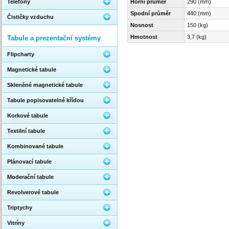
Telefony
Horní průměr
290 (mm)
Spodní průměr
440 (mm)
Čističky vzduchu
Nosnost
150 (kg)
Hmotnost
3,7 (kg)
Tabule a prezentační systémy
Flipcharty
Magnetické tabule
Skleněné magnetické tabule
Tabule popisovatelné křídou
Korkové tabule
Textilní tabule
Kombinované tabule
Plánovací tabule
Moderační tabule
Revolverové tabule
Triptychy
Vitríny