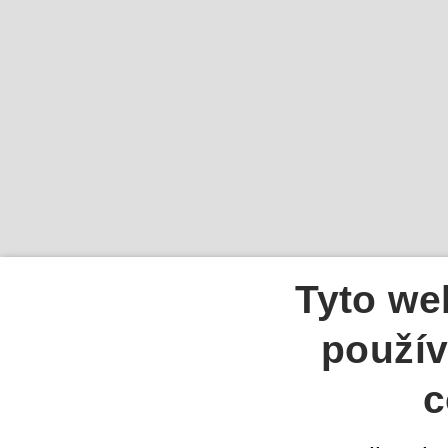
Tyto we
použív
c