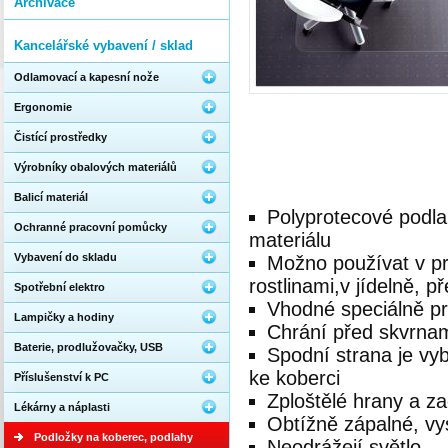
Archivace
Kancelářské vybavení / sklad
Odlamovací a kapesní nože
Ergonomie
Čistící prostředky
Výrobníky obalových materiálů
Balicí materiál
Polyprotecové podla
Ochranné pracovní pomůcky
materiálu
Vybavení do skladu
Možno používat v pr
rostlinami,v jídelně, 
Spotřební elektro
Vhodné speciálně pr
Lampičky a hodiny
Chrání před skvrnam
Baterie, prodlužovačky, USB
Spodní strana je vyb
ke koberci
Příslušenství k PC
Zploštělé hrany a za
Lékárny a náplasti
Obtížně zápalné, vy
Podložky na koberec, podlahy
Neodrážejí světlo