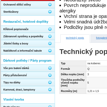
Povrch neprodukuje 
Ochranné dělící stěny
alergiky
Sterilizátory
Vrchní strana je op
Velmi snadná údržba
Restaurační, hotelové doplňky
Podložky jsou plně r
Křídové popisovače
Zábranové systémy a popelníky
technický popis
fotogaleri
Jídelní lístky a boxy
Technický pop
Nabídkové a informační tabule
Dárkové potřeby / Párty program
Typ
na koberec
Vše pro balení dárků
Formát
Q
Délka nopku [mm]
3
Párty příslušenství
Tloušťka podložky
Tipy na dárky
včetně nopku
5
[mm]
Karneval, draci, lampiony
Rozměry [m]
1,21 x 1,5
Vlastní tvorba