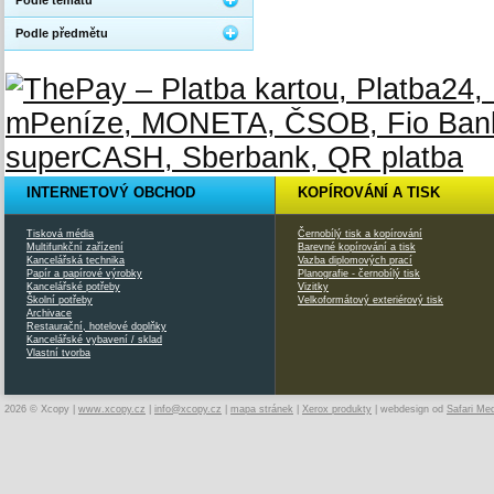
Podle tématu
Podle předmětu
INTERNETOVÝ OBCHOD
KOPÍROVÁNÍ A TISK
Tisková média
Černobílý tisk a kopírování
Multifunkční zařízení
Barevné kopírování a tisk
Kancelářská technika
Vazba diplomových prací
Papír a papírové výrobky
Planografie - černobílý tisk
Kancelářské potřeby
Vizitky
Školní potřeby
Velkoformátový exteriérový tisk
Archivace
Restaurační, hotelové doplňky
Kancelářské vybavení / sklad
Vlastní tvorba
2026 © Xcopy |
www.xcopy.cz
|
info@xcopy.cz
|
mapa stránek
|
Xerox produkty
| webdesign od
Safari Me