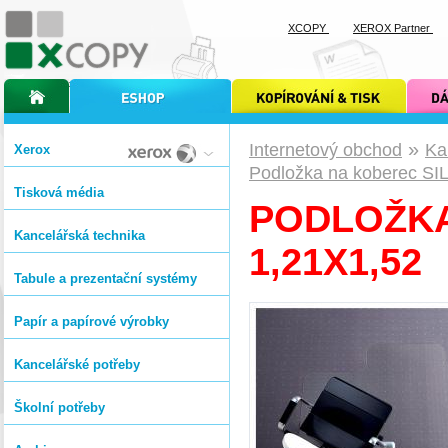
XCOPY
XEROX Partner
úvodní stránka xcopy
internetový obchod xcopy
kopírování a tisk xcopy
dárkové s
»
Internetový obchod
Ka
Xerox
Podložka na koberec SI
Tisková média
PODLOŽKA
Kancelářská technika
1,21X1,52
Tabule a prezentační systémy
Papír a papírové výrobky
Kancelářské potřeby
Školní potřeby