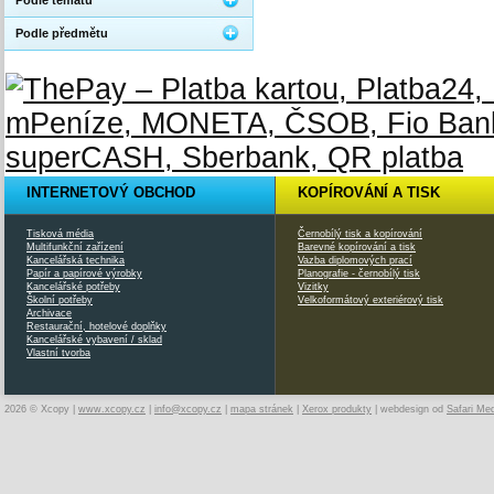
Podle tématu
Podle předmětu
INTERNETOVÝ OBCHOD
KOPÍROVÁNÍ A TISK
Tisková média
Černobílý tisk a kopírování
Multifunkční zařízení
Barevné kopírování a tisk
Kancelářská technika
Vazba diplomových prací
Papír a papírové výrobky
Planografie - černobílý tisk
Kancelářské potřeby
Vizitky
Školní potřeby
Velkoformátový exteriérový tisk
Archivace
Restaurační, hotelové doplňky
Kancelářské vybavení / sklad
Vlastní tvorba
2026 © Xcopy |
www.xcopy.cz
|
info@xcopy.cz
|
mapa stránek
|
Xerox produkty
| webdesign od
Safari Me