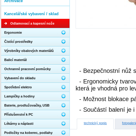
Archivace
Kancelářské vybavení / sklad
Odlamovací a kapesní nože
Ergonomie
Čistící prostředky
Výrobníky obalových materiálů
Balicí materiál
Ochranné pracovní pomůcky
- Bezpečnostní nůž 
Vybavení do skladu
- Ergonomicky tvarov
která je vhodná pro le
Spotřební elektro
Lampičky a hodiny
- Možnost blokace p
Baterie, prodlužovačky, USB
- Součástí balení je 
Příslušenství k PC
technický popis
fotogaleri
Lékárny a náplasti
Podložky na koberec, podlahy