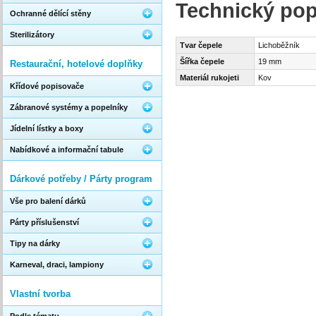
Technický pop
Ochranné dělící stěny
Sterilizátory
Tvar čepele
Lichoběžník
Šířka čepele
19 mm
Restaurační, hotelové doplňky
Materiál rukojeti
Kov
Křídové popisovače
Zábranové systémy a popelníky
Jídelní lístky a boxy
Nabídkové a informační tabule
Dárkové potřeby / Párty program
Vše pro balení dárků
Párty příslušenství
Tipy na dárky
Karneval, draci, lampiony
Vlastní tvorba