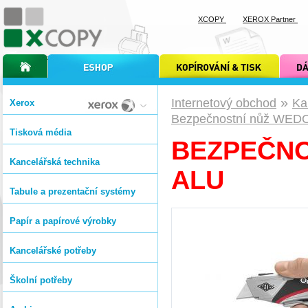
XCOPY
XEROX Partner
úvodní stránka xcopy
internetový obchod xcopy
kopírování a tisk xcopy
dárkové s
»
Internetový obchod
Ka
Xerox
Bezpečnostní nůž WED
Tisková média
BEZPEČNO
Kancelářská technika
ALU
Tabule a prezentační systémy
Papír a papírové výrobky
Kancelářské potřeby
Školní potřeby