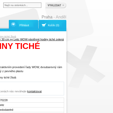
Praha
- Anděl
Přihlásit
Košík (0)
ny tiché žlutá
r 30 cm »
« Leitz WOW nástěnné hodiny tiché zelená
NY TICHÉ
atraktivním provedení řady WOW, dvoubarevný rám
ý z pevného plastu
y tiché žlutá
o cenách nás neváhejte
kontaktovat
70228
eitz
edodatelné