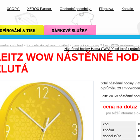
XCOPY
XEROX Partner
Obchodní podmínky
Přeprava
Kontakt
ání a tisk xcopy
dárkové služby xcopy
»
»
»
ernetový obchod
Kancelářské vybavení / sklad
Lampičky a hodiny
Leitz WOW nástěnné hodi
|
Nástěnné hodiny Hama CWA100 stříbrné / průmě
LEITZ WOW NÁSTĚNNÉ HODI
ŽLUTÁ
tiché nástěnné hodiny v 
o průměru 29 cm vyroben
Leitz WOW nástěnné hodin
cena na dotaz
pro bližší informace 
kód
0
značka
L
dodací lhůta
n