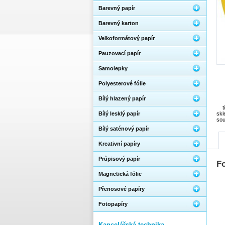
Barevný papír
Barevný karton
Velkoformátový papír
Pauzovací papír
Samolepky
Polyesterové fólie
Bílý hlazený papír
Bílý lesklý papír
skl
sou
Bílý saténový papír
Kreativní papíry
Průpisový papír
Fo
Magnetická fólie
Přenosové papíry
Fotopapíry
Kancelářská technika