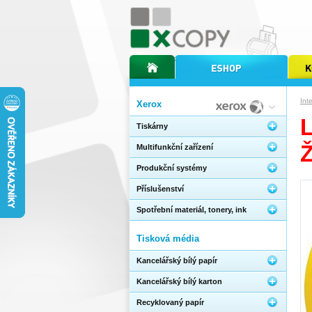
úvodní stránka xcopy
internetový obchod xcopy
kopírov
Int
Xerox
Tiskárny
Multifunkční zařízení
Produkční systémy
Příslušenství
Spotřební materiál, tonery, ink
Tisková média
Kancelářský bílý papír
Kancelářský bílý karton
Recyklovaný papír