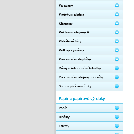
Paravany
Projekční plátna
Kliprámy
Reklamní stojany A
Plakátové lišty
Roll up systémy
Prezentační doplňky
Rámy a informační tabulky
Prezentační stojany a držáky
Samolepicí nástěnky
Papír a papírové výrobky
Papír
Obálky
Etikety