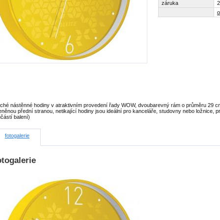
záruka
2
o
tiché nástěnné hodiny v atraktivním provedení řady WOW, dvoubarevný rám o průměru 29 c
eněnou přední stranou, netikající hodiny jsou ideální pro kanceláře, studovny nebo ložnice, p
částí balení)
fotogalerie
togalerie