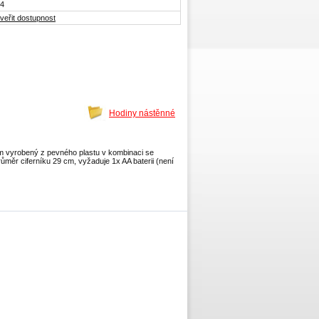
4
veřit dostupnost
Hodiny nástěnné
m vyrobený z pevného plastu v kombinaci se
růměr ciferníku 29 cm, vyžaduje 1x AA baterii (není