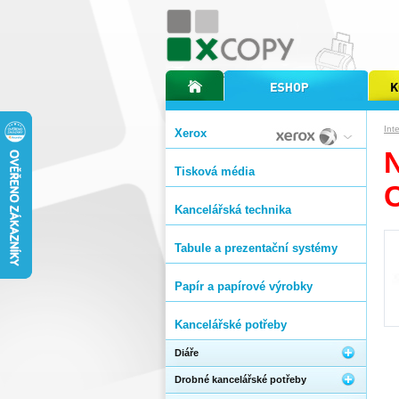
úvodní stránka xcopy
internetový obchod xcopy
kopírov
Int
Xerox
Tisková média
Kancelářská technika
Tabule a prezentační systémy
Papír a papírové výrobky
Kancelářské potřeby
Diáře
Drobné kancelářské potřeby