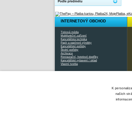
Podle předmětu
INTERNETOVÝ OBCHOD
Tisková média
Multifunkční zařízení
Kancelářská technika
Papír a papírové výrobky
Kancelářské potřeby
Školní potřeby
Archivace
Restaurační, hotelové doplňky
Kancelářské vybavení / sklad
Vlastní tvorba
2026 © Xcopy |
www.xcopy.cz
|
info@xcopy.cz
|
mapa stránek
K personaliz
našich str
informacem