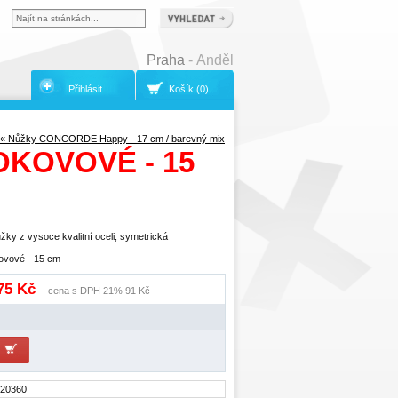
Praha
- Anděl
Přihlásit
Košík (0)
« Nůžky CONCORDE Happy - 17 cm / barevný mix
KOVOVÉ - 15
žky z vysoce kvalitní oceli, symetrická
ovové - 15 cm
 75 Kč
cena s DPH 21% 91 Kč
20360