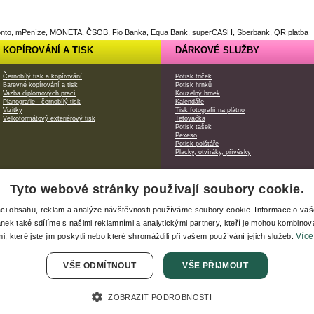
KOPÍROVÁNÍ A TISK
DÁRKOVÉ SLUŽBY
Černobílý tisk a kopírování
Potisk triček
Barevné kopírování a tisk
Potisk hrnků
Vazba diplomových prací
Kouzelný hrnek
Planografie - černobílý tisk
Kalendáře
Vizitky
Tisk fotografií na plátno
Velkoformátový exteriérový tisk
Tetovačka
Potisk tašek
Pexeso
Potisk polštáře
Placky, otvíráky, přívěsky
Tyto webové stránky používají soubory cookie.
|
Xerox produkty
| webdesign od
Safari Media
aci obsahu, reklam a analýze návštěvnosti používáme soubory cookie. Informace o va
ánek také sdílíme s našimi reklamními a analytickými partnery, kteří je mohou kombinova
Více
i, které jste jim poskytli nebo které shromáždili při vašem používání jejich služeb.
VŠE ODMÍTNOUT
VŠE PŘIJMOUT
ZOBRAZIT PODROBNOSTI