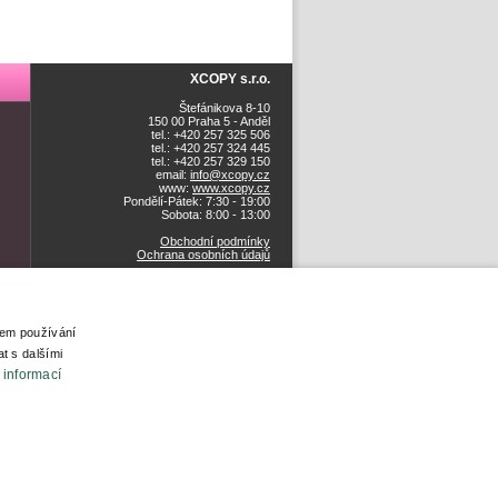
XCOPY s.r.o.
Štefánikova 8-10
150 00 Praha 5 - Anděl
tel.: +420 257 325 506
tel.: +420 257 324 445
tel.: +420 257 329 150
email:
info@xcopy.cz
www:
www.xcopy.cz
Pondělí-Pátek: 7:30 - 19:00
Sobota: 8:00 - 13:00
Obchodní podmínky
Ochrana osobních údajů
šem používání
t s dalšími
 informací