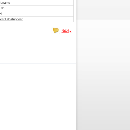
Noname
 dní
4
veřit dostupnost
Nůžky