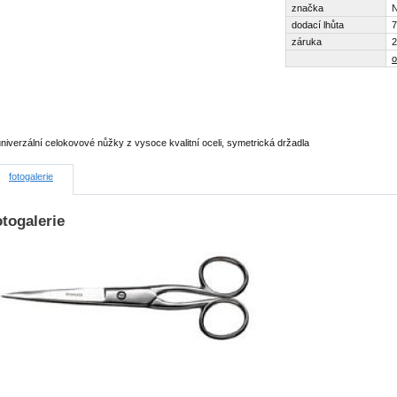
značka
dodací lhůta
7
záruka
2
o
niverzální celokovové nůžky z vysoce kvalitní oceli, symetrická držadla
fotogalerie
togalerie