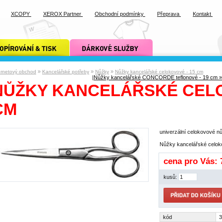
XCOPY
XEROX Partner
Obchodní podmínky
Přeprava
Kontakt
ání a tisk xcopy
dárkové služby xcopy
»
»
»
ernetový obchod
Kancelářské potřeby
Nůžky
Nůžky kancelářské celokovové - 15 cm
|
Nůžky kancelářské CONCORDE teflonové - 19 cm »
NŮŽKY KANCELÁŘSKÉ CELO
CM
univerzální celokovové nů
Nůžky kancelářské celok
cena pro Vás:
kusů:
kód
3