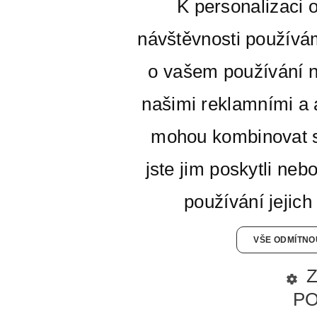
K personalizaci 
návštěvnosti používá
o vašem používání n
našimi reklamními a a
mohou kombinovat s
jste jim poskytli neb
používání jejich
VŠE ODMÍTNO
P