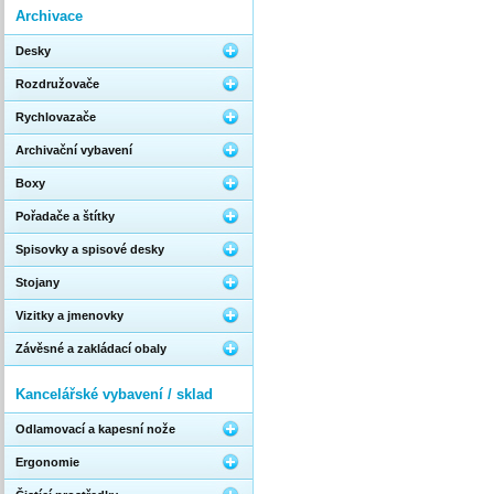
Archivace
Desky
Rozdružovače
Rychlovazače
Archivační vybavení
Boxy
Pořadače a štítky
Spisovky a spisové desky
Stojany
Vizitky a jmenovky
Závěsné a zakládací obaly
Kancelářské vybavení / sklad
Odlamovací a kapesní nože
Ergonomie