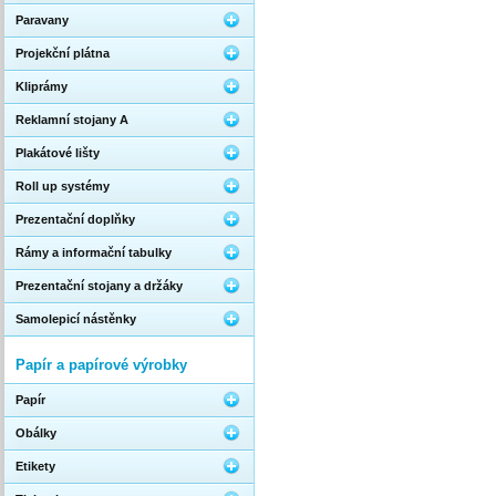
Paravany
Projekční plátna
Kliprámy
Reklamní stojany A
Plakátové lišty
Roll up systémy
Prezentační doplňky
Rámy a informační tabulky
Prezentační stojany a držáky
Samolepicí nástěnky
Papír a papírové výrobky
Papír
Obálky
Etikety