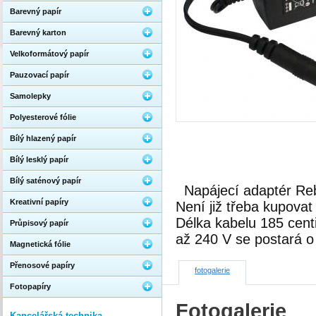
Barevný papír
Barevný karton
Velkoformátový papír
Pauzovací papír
Samolepky
Polyesterové fólie
Bílý hlazený papír
Bílý lesklý papír
Bílý saténový papír
Napájecí adaptér Re
Kreativní papíry
Není již třeba kupovat
Délka kabelu 185 cent
Průpisový papír
až 240 V se postará o
Magnetická fólie
Přenosové papíry
fotogalerie
Fotopapíry
Fotogalerie
Kancelářská technika