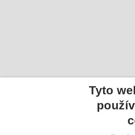
Tyto we
použív
c