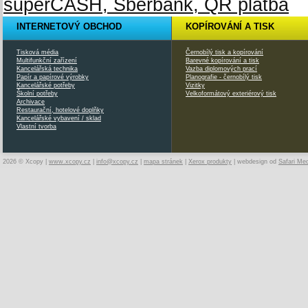
INTERNETOVÝ OBCHOD
KOPÍROVÁNÍ A TISK
Tisková média
Černobílý tisk a kopírování
Multifunkční zařízení
Barevné kopírování a tisk
Kancelářská technika
Vazba diplomových prací
Papír a papírové výrobky
Planografie - černobílý tisk
Kancelářské potřeby
Vizitky
Školní potřeby
Velkoformátový exteriérový tisk
Archivace
Restaurační, hotelové doplňky
Kancelářské vybavení / sklad
Vlastní tvorba
2026 © Xcopy |
www.xcopy.cz
|
info@xcopy.cz
|
mapa stránek
|
Xerox produkty
| webdesign od
Safari Me