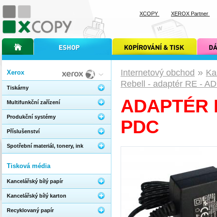
XCOPY
XEROX Partner
úvodní stránka xcopy
internetový obchod xcopy
kopírování a tisk xcopy
dárkové s
»
Internetový obchod
Ka
Xerox
Rebell - adaptér RE - A
Tiskárny
ADAPTÉR R
Multifunkční zařízení
Produkční systémy
PDC
Příslušenství
Spotřební materiál, tonery, ink
Tisková média
Kancelářský bílý papír
Kancelářský bílý karton
Recyklovaný papír