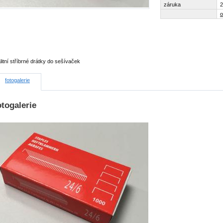
záruka
2
o
litní stříbrné drátky do sešívaček
fotogalerie
togalerie