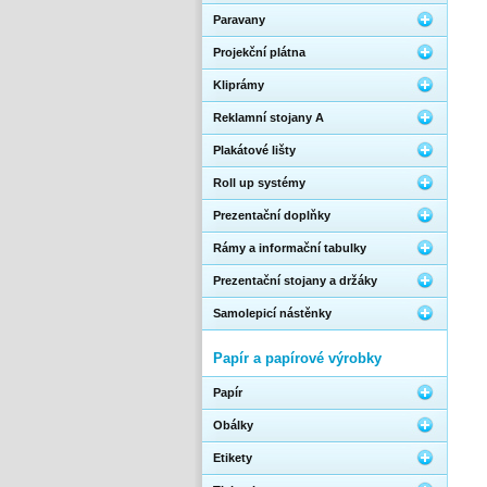
Paravany
Projekční plátna
Kliprámy
Reklamní stojany A
Plakátové lišty
Roll up systémy
Prezentační doplňky
Rámy a informační tabulky
Prezentační stojany a držáky
Samolepicí nástěnky
Papír a papírové výrobky
Papír
Obálky
Etikety