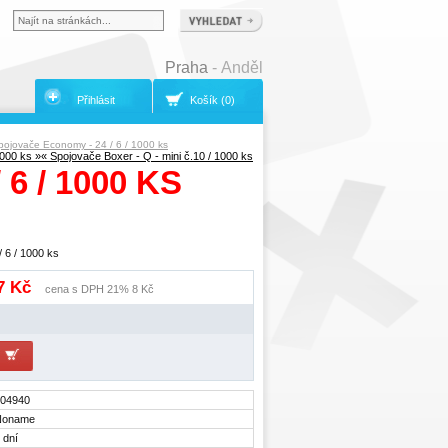
Praha
- Anděl
Přihlásit
Košík (0)
pojovače Economy - 24 / 6 / 1000 ks
1000 ks »
« Spojovače Boxer - Q - mini č.10 / 1000 ks
6 / 1000 KS
 6 / 1000 ks
 7 Kč
cena s DPH 21% 8 Kč
04940
Noname
 dní