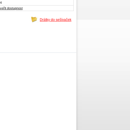
4
veřit dostupnost
Drátky do sešívaček