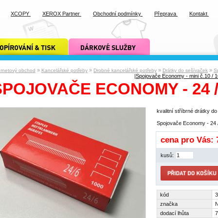
XCOPY
XEROX Partner
Obchodní podmínky
Přeprava
Kontakt
ání a tisk xcopy
dárkové služby xcopy
»
»
»
»
ernetový obchod
Kancelářské potřeby
Drobné kancelářské potřeby
Drátky do sešívaček
S
|
Spojovače Economy - mini č.10 / 
SPOJOVAČE ECONOMY - 24 / 
kvalitní stříbrné drátky do
Spojovače Economy - 24 /
cena pro Vás:
kusů:
kód
3
značka
dodací lhůta
7