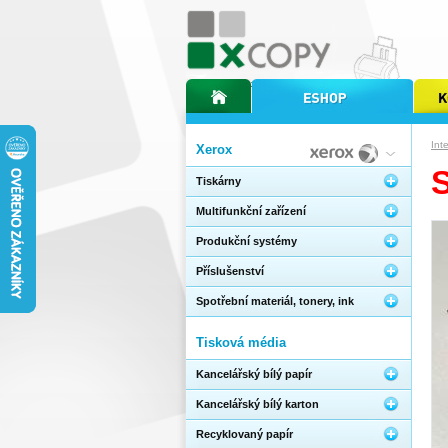
úvodní stránka xcopy
internetový obchod xcopy
kopírov
Int
Xerox
Tiskárny
Multifunkční zařízení
Produkční systémy
Příslušenství
Spotřební materiál, tonery, ink
Tisková média
Kancelářský bílý papír
Kancelářský bílý karton
Recyklovaný papír