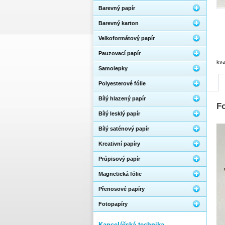
Barevný papír
Barevný karton
Velkoformátový papír
Pauzovací papír
kva
Samolepky
Polyesterové fólie
Bílý hlazený papír
Fo
Bílý lesklý papír
Bílý saténový papír
Kreativní papíry
Průpisový papír
Magnetická fólie
Přenosové papíry
Fotopapíry
Kancelářská technika