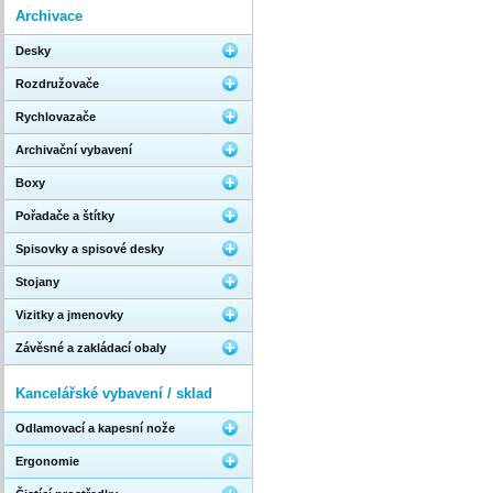
Archivace
Desky
Rozdružovače
Rychlovazače
Archivační vybavení
Boxy
Pořadače a štítky
Spisovky a spisové desky
Stojany
Vizitky a jmenovky
Závěsné a zakládací obaly
Kancelářské vybavení / sklad
Odlamovací a kapesní nože
Ergonomie