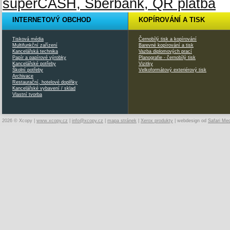
INTERNETOVÝ OBCHOD
KOPÍROVÁNÍ A TISK
Tisková média
Černobílý tisk a kopírování
Multifunkční zařízení
Barevné kopírování a tisk
Kancelářská technika
Vazba diplomových prací
Papír a papírové výrobky
Planografie - černobílý tisk
Kancelářské potřeby
Vizitky
Školní potřeby
Velkoformátový exteriérový tisk
Archivace
Restaurační, hotelové doplňky
Kancelářské vybavení / sklad
Vlastní tvorba
2026 © Xcopy |
www.xcopy.cz
|
info@xcopy.cz
|
mapa stránek
|
Xerox produkty
| webdesign od
Safari Me