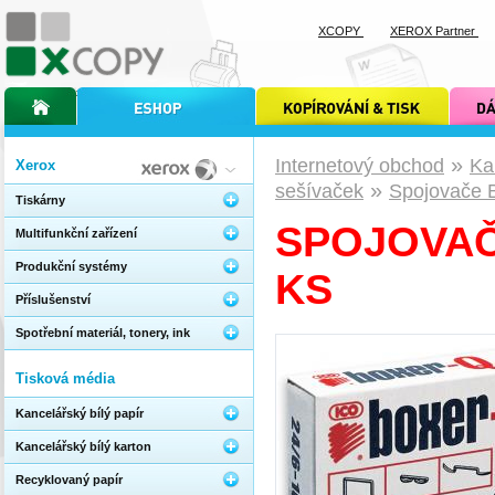
XCOPY
XEROX Partner
úvodní stránka xcopy
internetový obchod xcopy
kopírování a tisk xcopy
dárkové s
»
Internetový obchod
Ka
Xerox
»
sešívaček
Spojovače B
Tiskárny
SPOJOVAČE 
Multifunkční zařízení
Produkční systémy
KS
Příslušenství
Spotřební materiál, tonery, ink
Tisková média
Kancelářský bílý papír
Kancelářský bílý karton
Recyklovaný papír