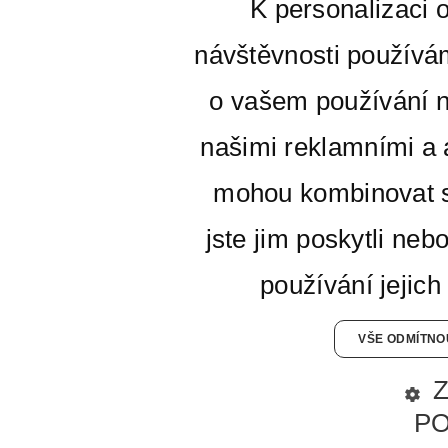
K personalizaci 
návštěvnosti používá
o vašem používání n
našimi reklamními a a
mohou kombinovat s
jste jim poskytli neb
používání jejich
VŠE ODMÍTNO
P