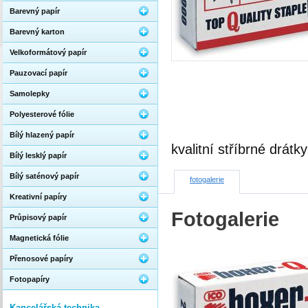
Barevný papír
Barevný karton
Velkoformátový papír
Pauzovací papír
Samolepky
Polyesterové fólie
Bílý hlazený papír
kvalitní stříbrné drátky
Bílý lesklý papír
Bílý saténový papír
fotogalerie
Kreativní papíry
Fotogalerie
Průpisový papír
Magnetická fólie
Přenosové papíry
Fotopapíry
Kancelářská technika