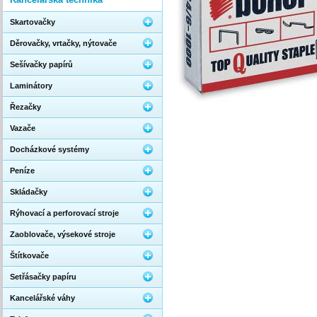
Skartovačky
Děrovačky, vrtačky, nýtovače
Sešívačky papírů
Laminátory
Řezačky
Vazače
Docházkové systémy
Peníze
Skládačky
Rýhovací a perforovací stroje
Zaoblovače, výsekové stroje
Štítkovače
Setřásačky papíru
Kancelářské váhy