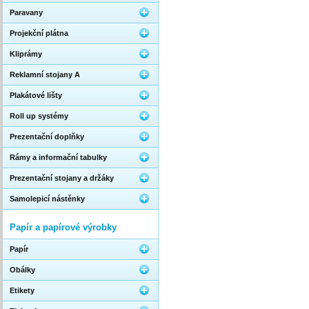
Paravany
Projekční plátna
Kliprámy
Reklamní stojany A
Plakátové lišty
Roll up systémy
Prezentační doplňky
Rámy a informační tabulky
Prezentační stojany a držáky
Samolepicí nástěnky
Papír a papírové výrobky
Papír
Obálky
Etikety