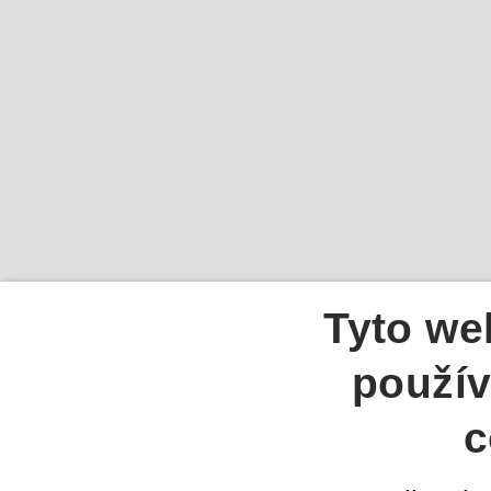
Tyto we
použív
c