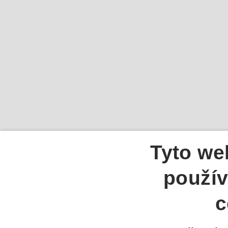
Tyto we
použív
c