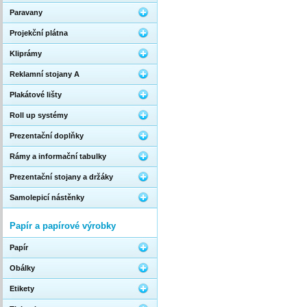
Paravany
Projekční plátna
Kliprámy
Reklamní stojany A
Plakátové lišty
Roll up systémy
Prezentační doplňky
Rámy a informační tabulky
Prezentační stojany a držáky
Samolepicí nástěnky
Papír a papírové výrobky
Papír
Obálky
Etikety