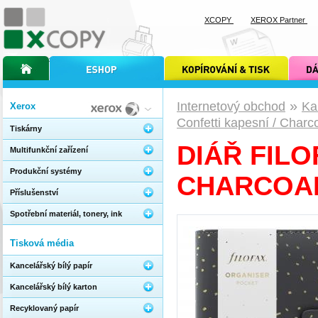
XCOPY
XEROX Partner
úvodní stránka xcopy
internetový obchod xcopy
kopírování a tisk xcopy
dárkové s
»
Internetový obchod
Ka
Xerox
Confetti kapesní / Charc
Tiskárny
DIÁŘ FILO
Multifunkční zařízení
Produkční systémy
CHARCOA
Příslušenství
Spotřební materiál, tonery, ink
Tisková média
Kancelářský bílý papír
Kancelářský bílý karton
Recyklovaný papír