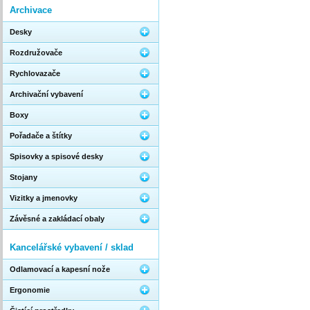
Archivace
Desky
Rozdružovače
Rychlovazače
Archivační vybavení
Boxy
Pořadače a štítky
Spisovky a spisové desky
Stojany
Vizitky a jmenovky
Závěsné a zakládací obaly
Kancelářské vybavení / sklad
Odlamovací a kapesní nože
Ergonomie