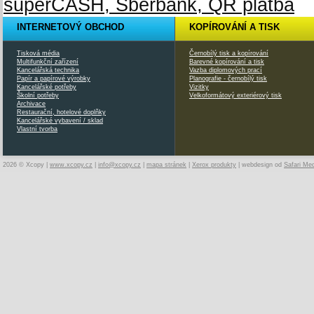
INTERNETOVÝ OBCHOD
KOPÍROVÁNÍ A TISK
Tisková média
Černobílý tisk a kopírování
Multifunkční zařízení
Barevné kopírování a tisk
Kancelářská technika
Vazba diplomových prací
Papír a papírové výrobky
Planografie - černobílý tisk
Kancelářské potřeby
Vizitky
Školní potřeby
Velkoformátový exteriérový tisk
Archivace
Restaurační, hotelové doplňky
Kancelářské vybavení / sklad
Vlastní tvorba
2026 © Xcopy |
www.xcopy.cz
|
info@xcopy.cz
|
mapa stránek
|
Xerox produkty
| webdesign od
Safari Me