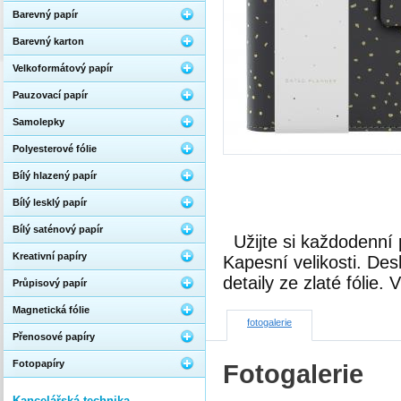
Barevný papír
Barevný karton
Velkoformátový papír
Pauzovací papír
Samolepky
Polyesterové fólie
Bílý hlazený papír
Bílý lesklý papír
Bílý saténový papír
Užijte si každodenní
Kreativní papíry
Kapesní velikosti. De
detaily ze zlaté fólie
Průpisový papír
Magnetická fólie
fotogalerie
Přenosové papíry
Fotopapíry
Fotogalerie
Kancelářská technika