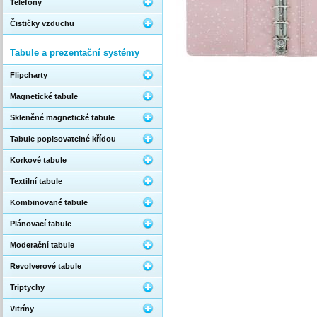
Telefony
Čističky vzduchu
Tabule a prezentační systémy
Flipcharty
Magnetické tabule
Skleněné magnetické tabule
Tabule popisovatelné křídou
Korkové tabule
Textilní tabule
Kombinované tabule
Plánovací tabule
Moderační tabule
Revolverové tabule
Triptychy
Vitríny