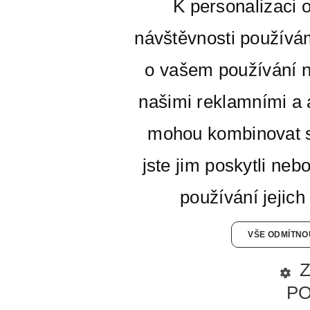
K personalizaci 
návštěvnosti používá
o vašem používání n
našimi reklamními a a
mohou kombinovat s
jste jim poskytli neb
používání jejich
VŠE ODMÍTNO
P