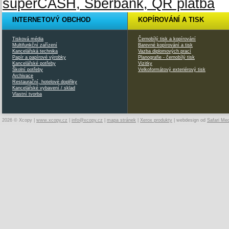
INTERNETOVÝ OBCHOD
KOPÍROVÁNÍ A TISK
Tisková média
Černobílý tisk a kopírování
Multifunkční zařízení
Barevné kopírování a tisk
Kancelářská technika
Vazba diplomových prací
Papír a papírové výrobky
Planografie - černobílý tisk
Kancelářské potřeby
Vizitky
Školní potřeby
Velkoformátový exteriérový tisk
Archivace
Restaurační, hotelové doplňky
Kancelářské vybavení / sklad
Vlastní tvorba
2026 © Xcopy |
www.xcopy.cz
|
info@xcopy.cz
|
mapa stránek
|
Xerox produkty
| webdesign od
Safari Me