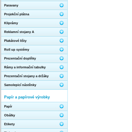
Paravany
Projekční plátna
Kliprámy
Reklamní stojany A
Plakátové lišty
Roll up systémy
Prezentační doplňky
Rámy a informační tabulky
Prezentační stojany a držáky
Samolepicí nástěnky
Papír a papírové výrobky
Papír
Obálky
Etikety