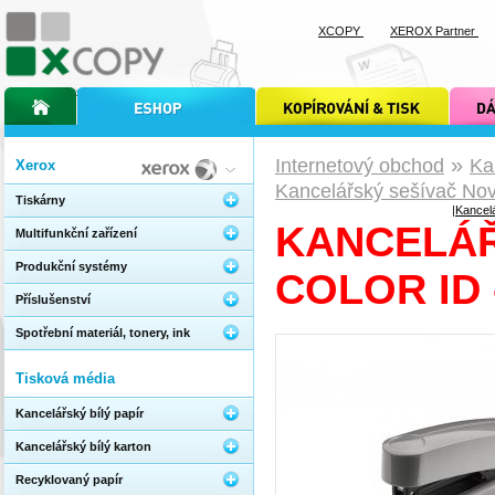
XCOPY
XEROX Partner
úvodní stránka xcopy
internetový obchod xcopy
kopírování a tisk xcopy
dárkové s
»
Internetový obchod
Ka
Xerox
Kancelářský sešívač Nov
Tiskárny
|
Kancel
KANCELÁŘ
Multifunkční zařízení
Produkční systémy
COLOR ID
Příslušenství
Spotřební materiál, tonery, ink
Tisková média
Kancelářský bílý papír
Kancelářský bílý karton
Recyklovaný papír