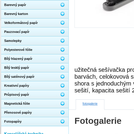
Barevný papír
Barevný karton
Velkoformátový papír
Pauzovací papír
Samolepky
Polyesterové fólie
Bílý hlazený papír
Bílý lesklý papír
užitečná sešívačka p
barvách, celokovová 
Bílý saténový papír
shora s jednoduchým v
Kreativní papíry
sešití, kapacita sešití
Průpisový papír
Magnetická fólie
fotogalerie
Přenosové papíry
Fotogalerie
Fotopapíry
Kancelářská technika