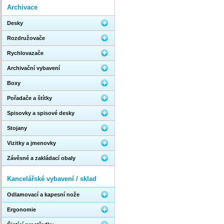
Archivace
Desky
Rozdružovače
Rychlovazače
Archivační vybavení
Boxy
Pořadače a štítky
Spisovky a spisové desky
Stojany
Vizitky a jmenovky
Závěsné a zakládací obaly
Kancelářské vybavení / sklad
Odlamovací a kapesní nože
Ergonomie