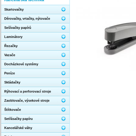
Skartovačky
Děrovačky, vrtačky, nýtovače
Sešívačky papírů
Laminátory
Řezačky
Vazače
Docházkové systémy
Peníze
Skládačky
Rýhovací a perforovací stroje
Zaoblovače, výsekové stroje
Štítkovače
Setřásačky papíru
Kancelářské váhy