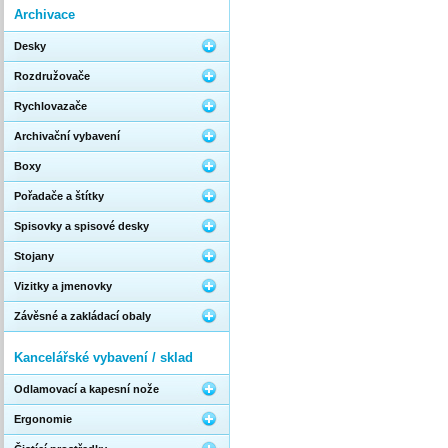
Archivace
Desky
Rozdružovače
Rychlovazače
Archivační vybavení
Boxy
Pořadače a štítky
Spisovky a spisové desky
Stojany
Vizitky a jmenovky
Závěsné a zakládací obaly
Kancelářské vybavení / sklad
Odlamovací a kapesní nože
Ergonomie