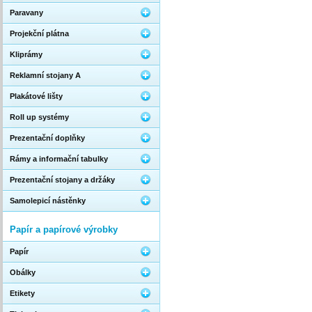
Paravany
Projekční plátna
Kliprámy
Reklamní stojany A
Plakátové lišty
Roll up systémy
Prezentační doplňky
Rámy a informační tabulky
Prezentační stojany a držáky
Samolepicí nástěnky
Papír a papírové výrobky
Papír
Obálky
Etikety