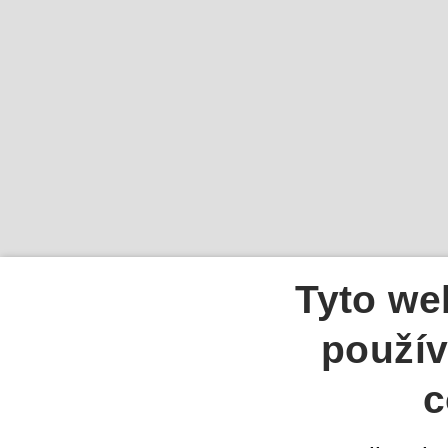
Tyto we
použív
c