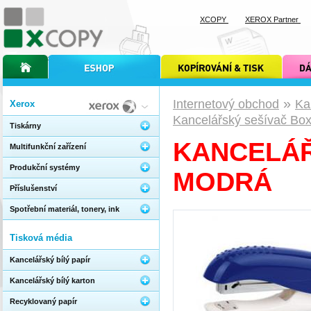
XCOPY
XEROX Partner
úvodní stránka xcopy
internetový obchod xcopy
kopírování a tisk xcopy
dárkové s
»
Internetový obchod
Ka
Xerox
Kancelářský sešívač Box
Tiskárny
KANCELÁŘ
Multifunkční zařízení
Produkční systémy
MODRÁ
Příslušenství
Spotřební materiál, tonery, ink
Tisková média
Kancelářský bílý papír
Kancelářský bílý karton
Recyklovaný papír