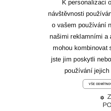
K personalizaci 
návštěvnosti používá
o vašem používání n
našimi reklamními a a
mohou kombinovat s
jste jim poskytli neb
používání jejich
VŠE ODMÍTNO
P