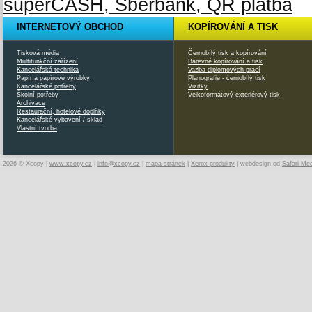
INTERNETOVÝ OBCHOD
KOPÍROVÁNÍ A TISK
Tisková média
Černobílý tisk a kopírování
Multifunkční zařízení
Barevné kopírování a tisk
Kancelářská technika
Vazba diplomových prací
Papír a papírové výrobky
Planografie - černobílý tisk
Kancelářské potřeby
Vizitky
Školní potřeby
Velkoformátový exteriérový tisk
Archivace
Restaurační, hotelové doplňky
Kancelářské vybavení / sklad
Vlastní tvorba
2026 © Xcopy |
www.xcopy.cz
|
info@xcopy.cz
|
mapa stránek
|
Xerox produkty
| webdesign od
Safari Me