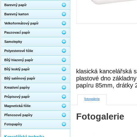
Barevný papír
Barevný karton
Velkoformátový papír
Pauzovací papír
Samolepky
Polyesterové fólie
Bílý hlazený papír
Bílý lesklý papír
klasická kancelářská 
plastové dno základny
Bílý saténový papír
papíru 85mm, drátky 2
Kreativní papíry
Průpisový papír
fotogalerie
Magnetická fólie
Fotogalerie
Přenosové papíry
Fotopapíry
Kancelářská technika