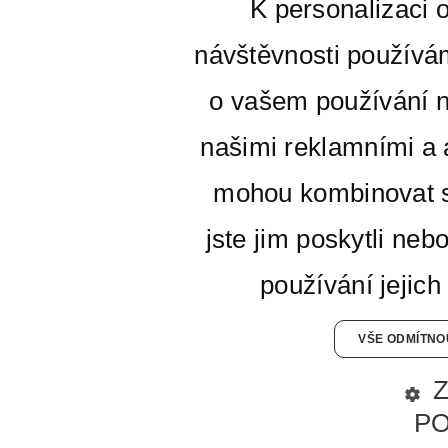
K personalizaci 
návštěvnosti používá
o vašem používání n
našimi reklamními a a
mohou kombinovat s
jste jim poskytli neb
používání jejich
VŠE ODMÍTNO
P