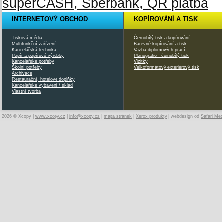
INTERNETOVÝ OBCHOD
KOPÍROVÁNÍ A TISK
Tisková média
Černobílý tisk a kopírování
Multifunkční zařízení
Barevné kopírování a tisk
Kancelářská technika
Vazba diplomových prací
Papír a papírové výrobky
Planografie - černobílý tisk
Kancelářské potřeby
Vizitky
Školní potřeby
Velkoformátový exteriérový tisk
Archivace
Restaurační, hotelové doplňky
Kancelářské vybavení / sklad
Vlastní tvorba
2026 © Xcopy |
www.xcopy.cz
|
info@xcopy.cz
|
mapa stránek
|
Xerox produkty
| webdesign od
Safari Me