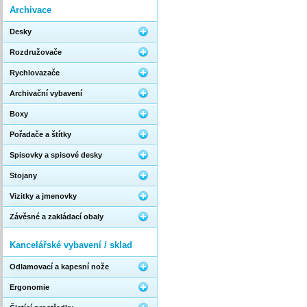
Archivace
Desky
Rozdružovače
Rychlovazače
Archivační vybavení
Boxy
Pořadače a štítky
Spisovky a spisové desky
Stojany
Vizitky a jmenovky
Závěsné a zakládací obaly
Kancelářské vybavení / sklad
Odlamovací a kapesní nože
Ergonomie