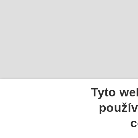
Tyto we
použív
c