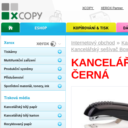
XCOPY
XEROX Partner
úvodní stránka xcopy
internetový obchod xcopy
kopírování a tisk xcopy
dárkové s
»
Internetový obchod
Ka
Xerox
Kancelářský sešívač Box
Tiskárny
KANCELÁŘ
Multifunkční zařízení
Produkční systémy
ČERNÁ
Příslušenství
Spotřební materiál, tonery, ink
Tisková média
Kancelářský bílý papír
Kancelářský bílý karton
Recyklovaný papír