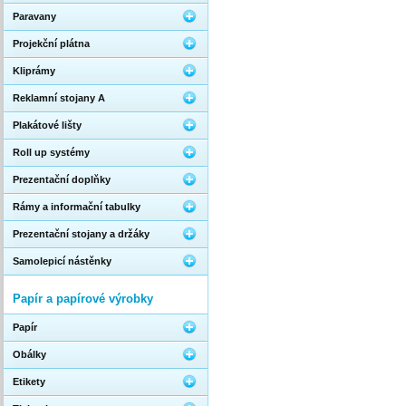
Paravany
Projekční plátna
Kliprámy
Reklamní stojany A
Plakátové lišty
Roll up systémy
Prezentační doplňky
Rámy a informační tabulky
Prezentační stojany a držáky
Samolepicí nástěnky
Papír a papírové výrobky
Papír
Obálky
Etikety