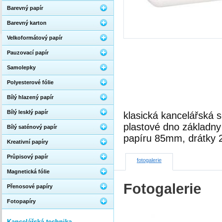
Barevný papír
Barevný karton
Velkoformátový papír
Pauzovací papír
Samolepky
Polyesterové fólie
Bílý hlazený papír
Bílý lesklý papír
klasická kancelářská 
plastové dno základny
Bílý saténový papír
papíru 85mm, drátky 2
Kreativní papíry
Průpisový papír
fotogalerie
Magnetická fólie
Fotogalerie
Přenosové papíry
Fotopapíry
Kancelářská technika