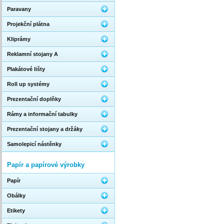
Paravany
Projekční plátna
Kliprámy
Reklamní stojany A
Plakátové lišty
Roll up systémy
Prezentační doplňky
Rámy a informační tabulky
Prezentační stojany a držáky
Samolepicí nástěnky
Papír a papírové výrobky
Papír
Obálky
Etikety