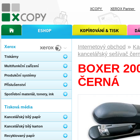
XCOPY
XEROX Partner
úvodní stránka xcopy
internetový obchod xcopy
kopírování a tisk xcopy
dárkové s
»
Internetový obchod
Ka
Xerox
kancelářský sešívač čer
Tiskárny
BOXER 20
Multifunkční zařízení
Produkční systémy
ČERNÁ
Příslušenství
Spotřební materiál, tonery, ink
Tisková média
Kancelářský bílý papír
Kancelářský bílý karton
Recyklovaný papír