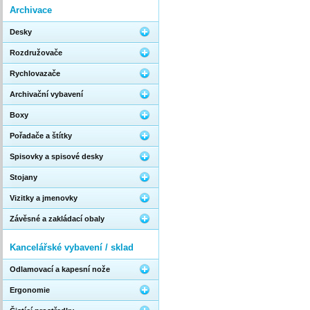
Archivace
Desky
Rozdružovače
Rychlovazače
Archivační vybavení
Boxy
Pořadače a štítky
Spisovky a spisové desky
Stojany
Vizitky a jmenovky
Závěsné a zakládací obaly
Kancelářské vybavení / sklad
Odlamovací a kapesní nože
Ergonomie