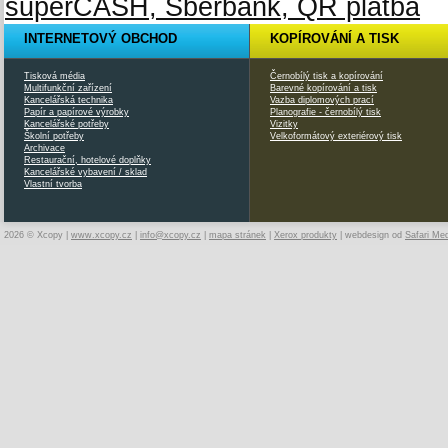
INTERNETOVÝ OBCHOD
KOPÍROVÁNÍ A TISK
Tisková média
Černobílý tisk a kopírování
Multifunkční zařízení
Barevné kopírování a tisk
Kancelářská technika
Vazba diplomových prací
Papír a papírové výrobky
Planografie - černobílý tisk
Kancelářské potřeby
Vizitky
Školní potřeby
Velkoformátový exteriérový tisk
Archivace
Restaurační, hotelové doplňky
Kancelářské vybavení / sklad
Vlastní tvorba
2026 © Xcopy |
www.xcopy.cz
|
info@xcopy.cz
|
mapa stránek
|
Xerox produkty
| webdesign od
Safari Me