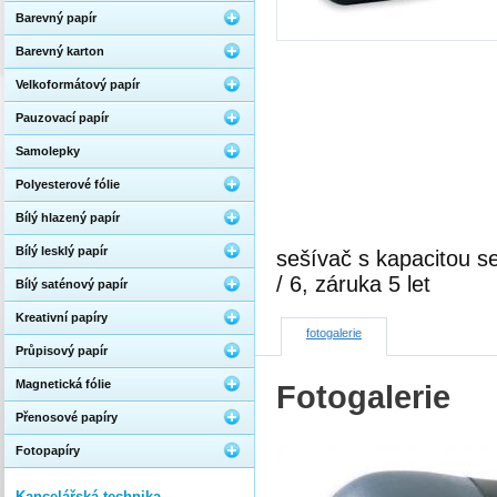
Barevný papír
Barevný karton
Velkoformátový papír
Pauzovací papír
Samolepky
Polyesterové fólie
Bílý hlazený papír
Bílý lesklý papír
sešívač s kapacitou se
/ 6, záruka 5 let
Bílý saténový papír
Kreativní papíry
fotogalerie
Průpisový papír
Magnetická fólie
Fotogalerie
Přenosové papíry
Fotopapíry
Kancelářská technika