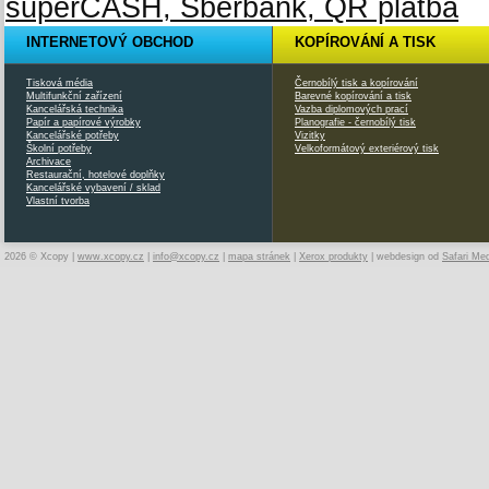
INTERNETOVÝ OBCHOD
KOPÍROVÁNÍ A TISK
Tisková média
Černobílý tisk a kopírování
Multifunkční zařízení
Barevné kopírování a tisk
Kancelářská technika
Vazba diplomových prací
Papír a papírové výrobky
Planografie - černobílý tisk
Kancelářské potřeby
Vizitky
Školní potřeby
Velkoformátový exteriérový tisk
Archivace
Restaurační, hotelové doplňky
Kancelářské vybavení / sklad
Vlastní tvorba
2026 © Xcopy |
www.xcopy.cz
|
info@xcopy.cz
|
mapa stránek
|
Xerox produkty
| webdesign od
Safari Me