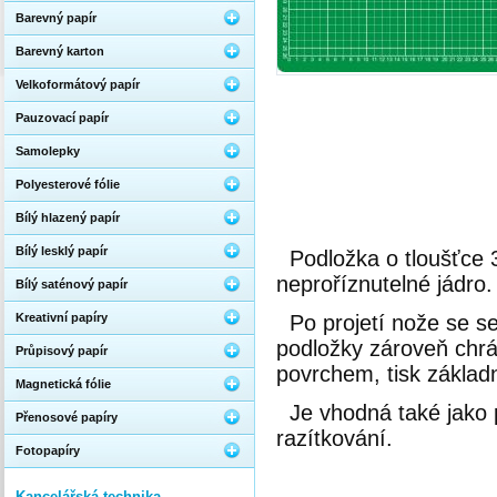
Barevný papír
Barevný karton
Velkoformátový papír
Pauzovací papír
Samolepky
Polyesterové fólie
Bílý hlazený papír
Bílý lesklý papír
Podložka o tloušťce 
neproříznutel­né jádro.
Bílý saténový papír
Kreativní papíry
Po projetí nože se s
podložky zároveň chrá
Průpisový papír
povrchem, tisk základ
Magnetická fólie
Je vhodná také jako
Přenosové papíry
razítkování.
Fotopapíry
Kancelářská technika