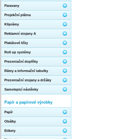
Paravany
Projekční plátna
Kliprámy
Reklamní stojany A
Plakátové lišty
Roll up systémy
Prezentační doplňky
Rámy a informační tabulky
Prezentační stojany a držáky
Samolepicí nástěnky
Papír a papírové výrobky
Papír
Obálky
Etikety