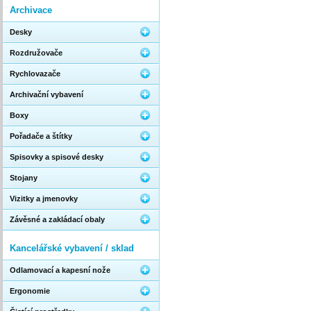
Archivace
Desky
Rozdružovače
Rychlovazače
Archivační vybavení
Boxy
Pořadače a štítky
Spisovky a spisové desky
Stojany
Vizitky a jmenovky
Závěsné a zakládací obaly
Kancelářské vybavení / sklad
Odlamovací a kapesní nože
Ergonomie