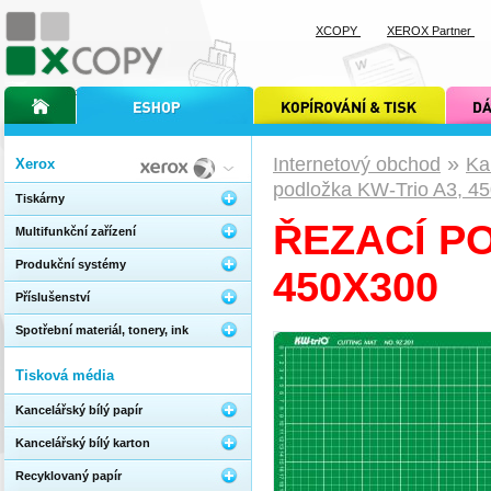
XCOPY
XEROX Partner
úvodní stránka xcopy
internetový obchod xcopy
kopírování a tisk xcopy
dárkové s
»
Internetový obchod
Ka
Xerox
podložka KW-Trio A3, 4
Tiskárny
ŘEZACÍ P
Multifunkční zařízení
Produkční systémy
450X300
Příslušenství
Spotřební materiál, tonery, ink
Tisková média
Kancelářský bílý papír
Kancelářský bílý karton
Recyklovaný papír