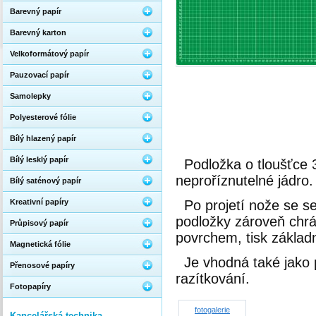
Barevný papír
Barevný karton
Velkoformátový papír
Pauzovací papír
Samolepky
Polyesterové fólie
Bílý hlazený papír
Bílý lesklý papír
Podložka o tloušťce 
neproříznutel­né jádro.
Bílý saténový papír
Kreativní papíry
Po projetí nože se s
podložky zároveň chrá
Průpisový papír
povrchem, tisk základ
Magnetická fólie
Je vhodná také jako
Přenosové papíry
razítkování.
Fotopapíry
fotogalerie
Kancelářská technika