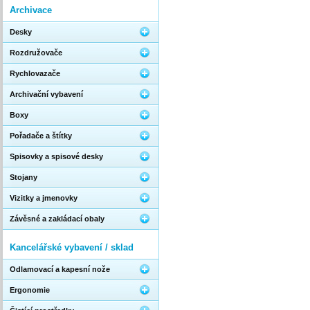
Archivace
Desky
Rozdružovače
Rychlovazače
Archivační vybavení
Boxy
Pořadače a štítky
Spisovky a spisové desky
Stojany
Vizitky a jmenovky
Závěsné a zakládací obaly
Kancelářské vybavení / sklad
Odlamovací a kapesní nože
Ergonomie