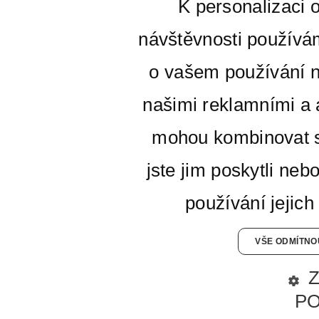
K personalizaci 
návštěvnosti používá
o vašem používání n
našimi reklamními a a
mohou kombinovat s
jste jim poskytli neb
používání jejich
VŠE ODMÍTNO
P