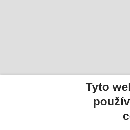
Tyto we
použív
c