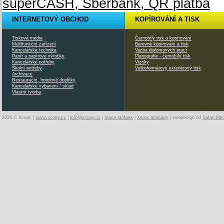
INTERNETOVÝ OBCHOD
KOPÍROVÁNÍ A TISK
Tisková média
Černobílý tisk a kopírování
Multifunkční zařízení
Barevné kopírování a tisk
Kancelářská technika
Vazba diplomových prací
Papír a papírové výrobky
Planografie - černobílý tisk
Kancelářské potřeby
Vizitky
Školní potřeby
Velkoformátový exteriérový tisk
Archivace
Restaurační, hotelové doplňky
Kancelářské vybavení / sklad
Vlastní tvorba
2026 © Xcopy |
www.xcopy.cz
|
info@xcopy.cz
|
mapa stránek
|
Xerox produkty
| webdesign od
Safari Me