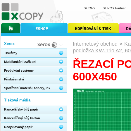
XCOPY
XEROX Partner
úvodní stránka xcopy
internetový obchod xcopy
kopírování a tisk xcopy
dárkové s
»
Internetový obchod
Ka
Xerox
podložka KW-Trio A2, 6
Tiskárny
ŘEZACÍ P
Multifunkční zařízení
Produkční systémy
600X450
Příslušenství
Spotřební materiál, tonery, ink
Tisková média
Kancelářský bílý papír
Kancelářský bílý karton
Recyklovaný papír