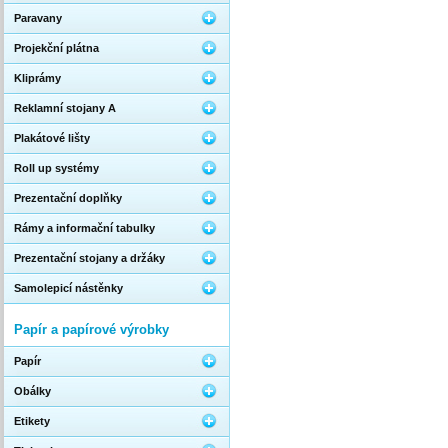
Paravany
Projekční plátna
Kliprámy
Reklamní stojany A
Plakátové lišty
Roll up systémy
Prezentační doplňky
Rámy a informační tabulky
Prezentační stojany a držáky
Samolepicí nástěnky
Papír a papírové výrobky
Papír
Obálky
Etikety