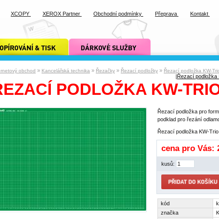
XCOPY
XEROX Partner
Obchodní podmínky
Přeprava
Kontakt
ání a tisk xcopy
dárkové služby xcopy
»
»
»
»
ernetový obchod
Kancelářská technika
Řezačky
Řezací podložky
Řezací podložka KW-Tri
|
Řezací podložka 
ŘEZACÍ PODLOŽKA KW-TRIO 
Řezací podložka pro form
podklad pro řezání odla
Řezací podložka KW-Trio
cena pro Vás:
kusů:
kód
k
značka
K