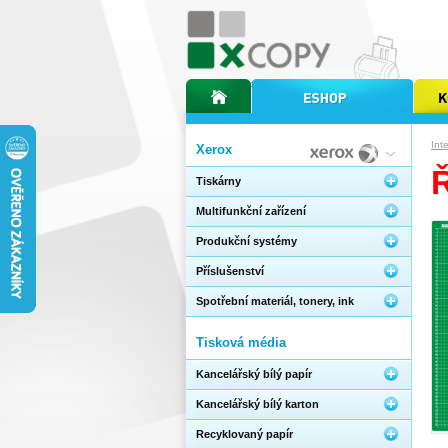
úvodní stránka xcopy
internetový obchod xcopy
kopírov
Int
Xerox
Tiskárny
Multifunkční zařízení
Produkční systémy
Příslušenství
Spotřební materiál, tonery, ink
Tisková média
Kancelářský bílý papír
Kancelářský bílý karton
Recyklovaný papír