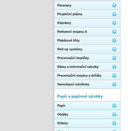
Paravany
Projekční plátna
Kliprámy
Reklamní stojany A
Plakátové lišty
Roll up systémy
Prezentační doplňky
Rámy a informační tabulky
Prezentační stojany a držáky
Samolepicí nástěnky
Papír a papírové výrobky
Papír
Obálky
Etikety