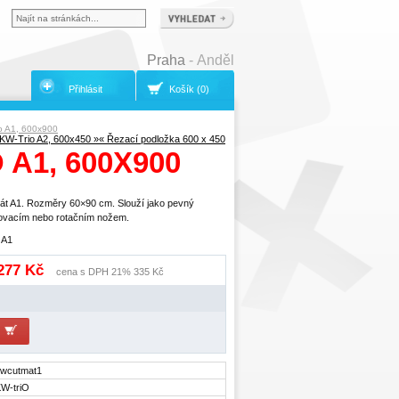
Praha
- Anděl
Přihlásit
Košík (0)
o A1, 600x900
KW-Trio A2, 600x450 »
« Řezací podložka 600 x 450
A1, 600X900
át A1. Rozměry 60×90 cm. Slouží jako pevný
movacím nebo rotačním nožem.
 A1
 277 Kč
cena s DPH 21% 335 Kč
wcutmat1
W-triO