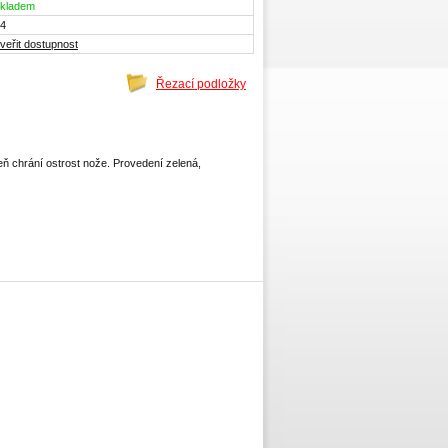
kladem
4
veřit dostupnost
Řezací podložky
eň chrání ostrost nože. Provedení zelená,