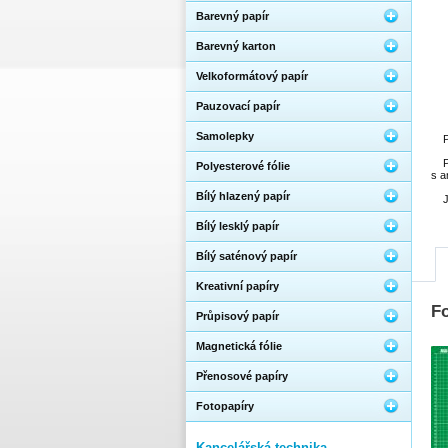
Barevný papír
Barevný karton
Velkoformátový papír
Pauzovací papír
Samolepky
P
P
Polyesterové fólie
s a
Bílý hlazený papír
Bílý lesklý papír
Bílý saténový papír
Kreativní papíry
Fo
Průpisový papír
Magnetická fólie
Přenosové papíry
Fotopapíry
Kancelářská technika