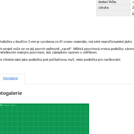
dodací lhůta
s
záruka
2
o
odložka o tloušťce 3 mm je vyrobena ze tří vrstev materiálu, má tuhé neproříznutel­né jádro.
o projetí nože se se její povrch opětovně „zacelí“. Měkká povrchová vrstva podložky zárov
ntireflexním matným povrchem, tisk základním rastrem s měřítkem.
Je vhodná také jako podložka pod počítačovou myš, nebo podložka pro razítkování.
fotogalerie
togalerie