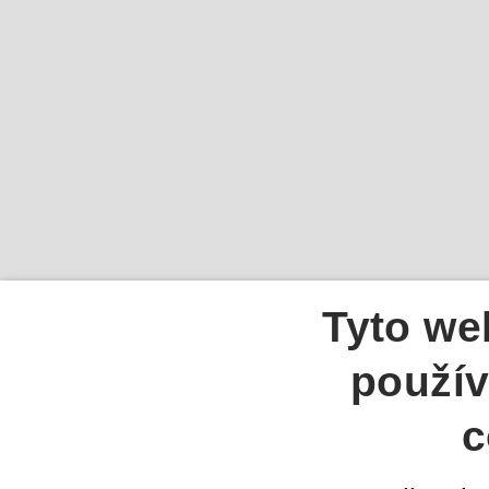
Tyto we
použív
c