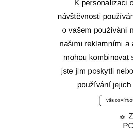
K personalizaci 
návštěvnosti používá
o vašem používání n
našimi reklamními a a
mohou kombinovat s
jste jim poskytli neb
používání jejich
VŠE ODMÍTNO
P