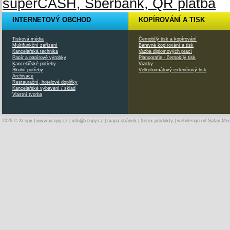
INTERNETOVÝ OBCHOD
KOPÍROVÁNÍ A TISK
Tisková média
Černobílý tisk a kopírování
Multifunkční zařízení
Barevné kopírování a tisk
Kancelářská technika
Vazba diplomových prací
Papír a papírové výrobky
Planografie - černobílý tisk
Kancelářské potřeby
Vizitky
Školní potřeby
Velkoformátový exteriérový tisk
Archivace
Restaurační, hotelové doplňky
Kancelářské vybavení / sklad
Vlastní tvorba
2026 © Xcopy |
www.xcopy.cz
|
info@xcopy.cz
|
mapa stránek
|
Xerox produkty
| webdesign od
Safari Me