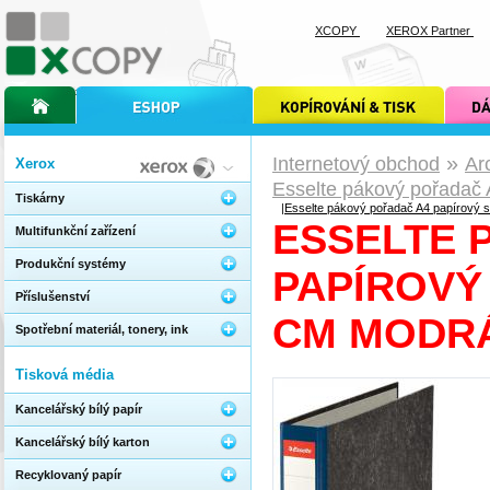
XCOPY
XEROX Partner
úvodní stránka xcopy
internetový obchod xcopy
kopírování a tisk xcopy
dárkové s
»
Internetový obchod
Ar
Xerox
Esselte pákový pořadač
Tiskárny
|
Esselte pákový pořadač A4 papírový 
ESSELTE 
Multifunkční zařízení
Produkční systémy
PAPÍROVÝ
Příslušenství
CM MODR
Spotřební materiál, tonery, ink
Tisková média
Kancelářský bílý papír
Kancelářský bílý karton
Recyklovaný papír