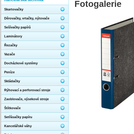
Fotogalerie
Skartovačky
Děrovačky, vrtačky, nýtovače
Sešívačky papírů
Laminátory
Řezačky
Vazače
Docházkové systémy
Peníze
Skládačky
Rýhovací a perforovací stroje
Zaoblovače, výsekové stroje
Štítkovače
Setřásačky papíru
Kancelářské váhy