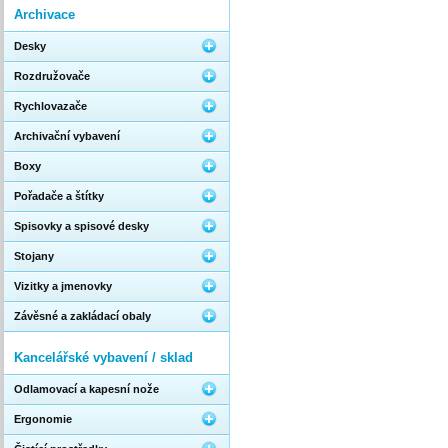
Archivace
Desky
Rozdružovače
Rychlovazače
Archivační vybavení
Boxy
Pořadače a štítky
Spisovky a spisové desky
Stojany
Vizitky a jmenovky
Závěsné a zakládací obaly
Kancelářské vybavení / sklad
Odlamovací a kapesní nože
Ergonomie