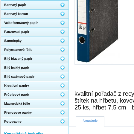
Barevný papír
Barevný karton
Velkoformátový papír
Pauzovací papír
Samolepky
Polyesterové fólie
Bílý hlazený papír
Bílý lesklý papír
Bílý saténový papír
Kreativní papíry
kvalitní pořadač z re
Průpisový papír
štítek na hřbetu, kovo
Magnetická fólie
25 ks, hřbet 7,5 cm - 
Přenosové papíry
fotogalerie
Fotopapíry
Kancelářská technika