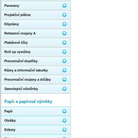
Paravany
Projekční plátna
Kliprámy
Reklamní stojany A
Plakátové lišty
Roll up systémy
Prezentační doplňky
Rámy a informační tabulky
Prezentační stojany a držáky
Samolepicí nástěnky
Papír a papírové výrobky
Papír
Obálky
Etikety