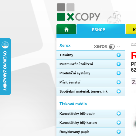
úvodní stránka xcopy
internetový obchod xcopy
kopírov
Int
Xerox
Tiskárny
P
Multifunkční zařízení
6
Produkční systémy
Příslušenství
Spotřební materiál, tonery, ink
Tisková média
Kancelářský bílý papír
Kancelářský bílý karton
Recyklovaný papír