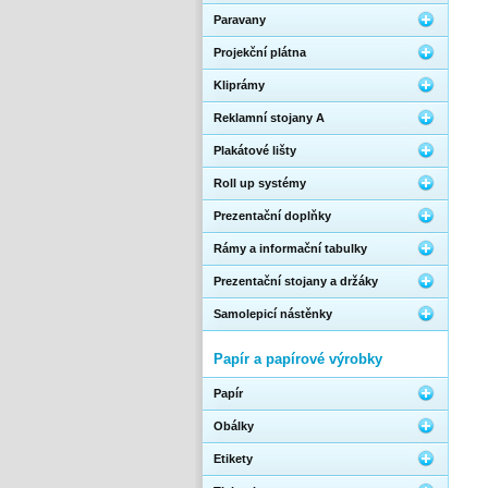
Paravany
Projekční plátna
Kliprámy
Reklamní stojany A
Plakátové lišty
Roll up systémy
Prezentační doplňky
Rámy a informační tabulky
Prezentační stojany a držáky
Samolepicí nástěnky
Papír a papírové výrobky
Papír
Obálky
Etikety