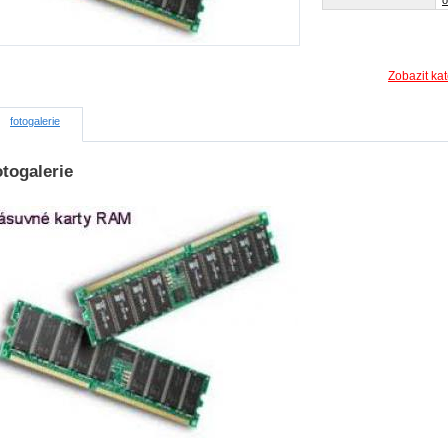
o
Zobazit ka
fotogalerie
togalerie