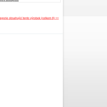
veřit dostupnost
tegorie obsahující tento výrobek (celkem 8) >>