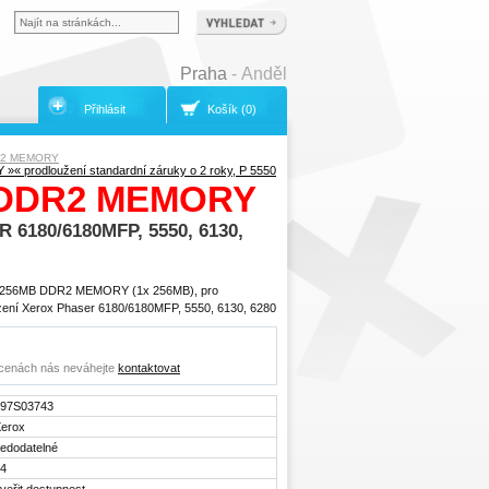
Praha
- Anděl
Přihlásit
Košík (0)
DR2 MEMORY
Y »
« prodloužení standardní záruky o 2 roky, P 5550
B DDR2 MEMORY
180/6180MFP, 5550, 6130,
 - 256MB DDR2 MEMORY (1x 256MB), pro
řízení Xerox Phaser 6180/6180MFP, 5550, 6130, 6280
o cenách nás neváhejte
kontaktovat
097S03743
erox
edodatelné
4