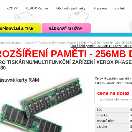
XCOPY
XEROX Partner
Obchodní podmínky
Přeprava
Kontakt
ání a tisk xcopy
dárkové služby xcopy
»
»
»
»
ernetový obchod
Xerox
Příslušenství
Xerox Phaser 5550B
Rozšíření paměti - 256MB D
|
Rozšíření paměti - 512MB DDR2 MEMOR
ROZŠÍŘENÍ PAMĚTI - 256M
RO TISKÁRNU/MULTIFUNKČNÍ ZAŘÍZENÍ XEROX PHASER 6
280
Xerox Rozšíření paměti
tiskárnu/multifunkční za
cena na dotaz
pro bližší informace 
kód
značka
X
dodací lhůta
n
záruka
2