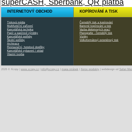
INTERNETOVÝ OBCHOD
KOPÍROVÁNÍ A TISK
Tisková média
Černobílý tisk a kopírování
Multifunkční zařízení
Barevné kopírování a tisk
Kancelářská technika
Vazba diplomových prací
Papír a papírové výrobky
Planografie - černobílý tisk
Kancelářské potřeby
Vizitky
Školní potřeby
Velkoformátový exteriérový tisk
Archivace
Restaurační, hotelové doplňky
Kancelářské vybavení / sklad
Vlastní tvorba
2026 © Xcopy |
www.xcopy.cz
|
info@xcopy.cz
|
mapa stránek
|
Xerox produkty
| webdesign od
Safari Me