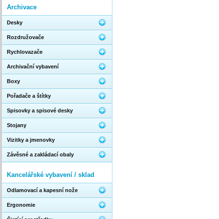
Archivace
Desky
Rozdružovače
Rychlovazače
Archivační vybavení
Boxy
Pořadače a štítky
Spisovky a spisové desky
Stojany
Vizitky a jmenovky
Závěsné a zakládací obaly
Kancelářské vybavení / sklad
Odlamovací a kapesní nože
Ergonomie