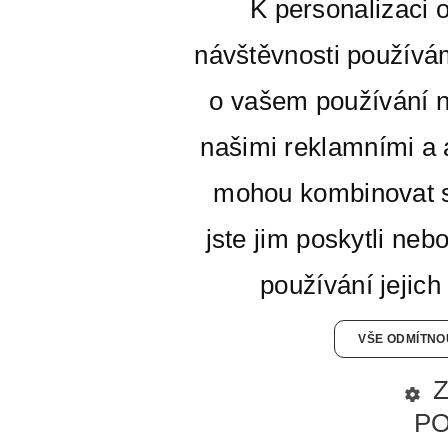
K personalizaci 
návštěvnosti používá
o vašem používání n
našimi reklamními a a
mohou kombinovat s
jste jim poskytli neb
používání jejich
VŠE ODMÍTNO
P