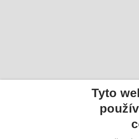
Tyto we
použív
c