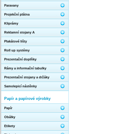
Paravany
Projekční plátna
Kliprámy
Reklamní stojany A
Plakátové lišty
Roll up systémy
Prezentační doplňky
Rámy a informační tabulky
Prezentační stojany a držáky
Samolepicí nástěnky
Papír a papírové výrobky
Papír
Obálky
Etikety