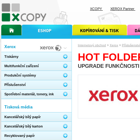
XCOPY
XEROX Partner
úvodní stránka xcopy
internetový obchod xcopy
kopírování a tisk xcopy
dárkové s
»
»
Internetový obchod
Xerox
Příslušenstv
Xerox
HOT FOLDE
Tiskárny
UPGRADE FUNKČNOSTI 
Multifunkční zařízení
Produkční systémy
Příslušenství
Spotřební materiál, tonery, ink
Tisková média
Kancelářský bílý papír
Kancelářský bílý karton
Recyklovaný papír