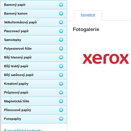
Barevný papír
Barevný karton
fotogalerie
Velkoformátový papír
Fotogalerie
Pauzovací papír
Samolepky
Polyesterové fólie
Bílý hlazený papír
Bílý lesklý papír
Bílý saténový papír
Kreativní papíry
Průpisový papír
Magnetická fólie
Přenosové papíry
Fotopapíry
Kancelářská technika