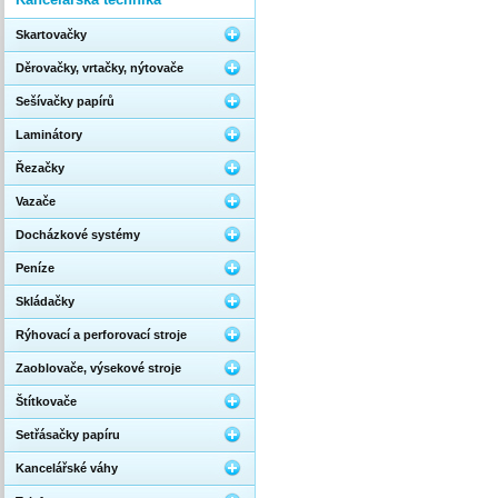
Skartovačky
Děrovačky, vrtačky, nýtovače
Sešívačky papírů
Laminátory
Řezačky
Vazače
Docházkové systémy
Peníze
Skládačky
Rýhovací a perforovací stroje
Zaoblovače, výsekové stroje
Štítkovače
Setřásačky papíru
Kancelářské váhy