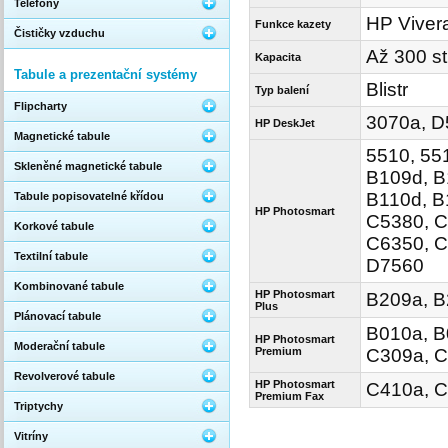
Telefony
HP Viver
Funkce kazety
Čističky vzduchu
Až 300 st
Kapacita
Tabule a prezentační systémy
Blistr
Typ balení
Flipcharty
3070a, D
HP DeskJet
Magnetické tabule
5510, 55
Skleněné magnetické tabule
B109d, B
B110d, B
Tabule popisovatelné křídou
HP Photosmart
C5380, C
Korkové tabule
C6350, C
Textilní tabule
D7560
Kombinované tabule
HP Photosmart
B209a, B
Plus
Plánovací tabule
B010a, B
HP Photosmart
Moderační tabule
Premium
C309a, C
Revolverové tabule
HP Photosmart
C410a, C
Premium Fax
Triptychy
Vitríny