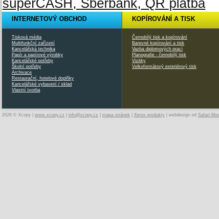
INTERNETOVÝ OBCHOD
KOPÍROVÁNÍ A TISK
Tisková média
Černobílý tisk a kopírování
Multifunkční zařízení
Barevné kopírování a tisk
Kancelářská technika
Vazba diplomových prací
Papír a papírové výrobky
Planografie - černobílý tisk
Kancelářské potřeby
Vizitky
Školní potřeby
Velkoformátový exteriérový tisk
Archivace
Restaurační, hotelové doplňky
Kancelářské vybavení / sklad
Vlastní tvorba
2026 © Xcopy |
www.xcopy.cz
|
info@xcopy.cz
|
mapa stránek
|
Xerox produkty
| webdesign od
Safari Me