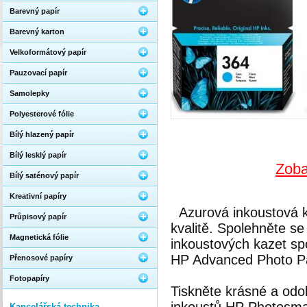
Barevný papír
Barevný karton
Velkoformátový papír
Pauzovací papír
Samolepky
Polyesterové fólie
Bílý hlazený papír
Bílý lesklý papír
Zoba
Bílý saténový papír
Kreativní papíry
Azurová inkoustová k
Průpisový papír
kvalitě. Spolehněte se
Magnetická fólie
inkoustových kazet sp
HP Advanced Photo Pa
Přenosové papíry
Fotopapíry
Tiskněte krásné a odo
Kancelářská technika