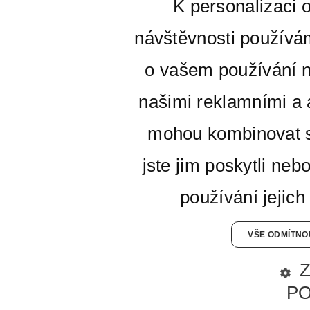
K personalizaci 
návštěvnosti používá
o vašem používání n
našimi reklamními a a
mohou kombinovat s
jste jim poskytli neb
používání jejich
VŠE ODMÍTNO
P