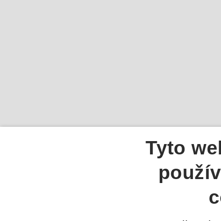
Tyto we
použív
c