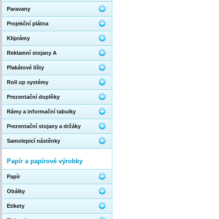
Paravany
Projekční plátna
Kliprámy
Reklamní stojany A
Plakátové lišty
Roll up systémy
Prezentační doplňky
Rámy a informační tabulky
Prezentační stojany a držáky
Samolepicí nástěnky
Papír a papírové výrobky
Papír
Obálky
Etikety