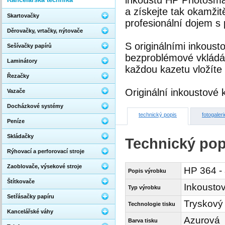
inkoustů HP Photosmart
a získejte tak okamžit
Skartovačky
profesionální dojem s
Děrovačky, vrtačky, nýtovače
S originálními inkous
Sešívačky papírů
bezproblémové vkládá
Laminátory
každou kazetu vložíte
Řezačky
Originální inkoustové 
Vazače
Docházkové systémy
technický popis
fotogaleri
Peníze
Skládačky
Technický pop
Rýhovací a perforovací stroje
Zaoblovače, výsekové stroje
HP 364 - 
Popis výrobku
Štítkovače
Inkoustov
Typ výrobku
Setřásačky papíru
Tryskový
Technologie tisku
Kancelářské váhy
Azurová
Barva tisku