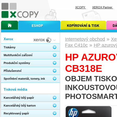
XCOPY
XEROX Partner
úvodní stránka xcopy
internetový obchod xcopy
kopírování a tisk xcopy
dárkové s
»
Internetový obchod
Xe
Xerox
»
Fax C410c
HP azurový
Tiskárny
HP AZUROV
Multifunkční zařízení
Produkční systémy
CB318E
Příslušenství
OBJEM TISKO
Spotřební materiál, tonery, ink
INKOUSTOVOU
Tisková média
PHOTOSMART 
Kancelářský bílý papír
Kancelářský bílý karton
Recyklovaný papír