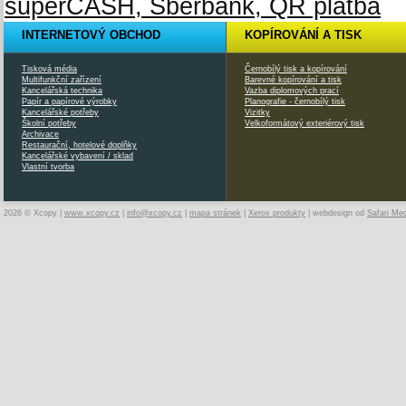
INTERNETOVÝ OBCHOD
KOPÍROVÁNÍ A TISK
Tisková média
Černobílý tisk a kopírování
Multifunkční zařízení
Barevné kopírování a tisk
Kancelářská technika
Vazba diplomových prací
Papír a papírové výrobky
Planografie - černobílý tisk
Kancelářské potřeby
Vizitky
Školní potřeby
Velkoformátový exteriérový tisk
Archivace
Restaurační, hotelové doplňky
Kancelářské vybavení / sklad
Vlastní tvorba
2026 © Xcopy |
www.xcopy.cz
|
info@xcopy.cz
|
mapa stránek
|
Xerox produkty
| webdesign od
Safari Me