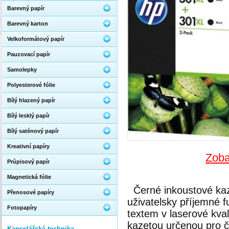
Barevný papír
Barevný karton
Velkoformátový papír
Pauzovací papír
Samolepky
Polyesterové fólie
Bílý hlazený papír
Bílý lesklý papír
Bílý saténový papír
Kreativní papíry
Zoba
Průpisový papír
Magnetická fólie
Černé inkoustové kaz
Přenosové papíry
uživatelsky příjemné 
Fotopapíry
textem v laserové kval
kazetou určenou pro ča
Kancelářská technika