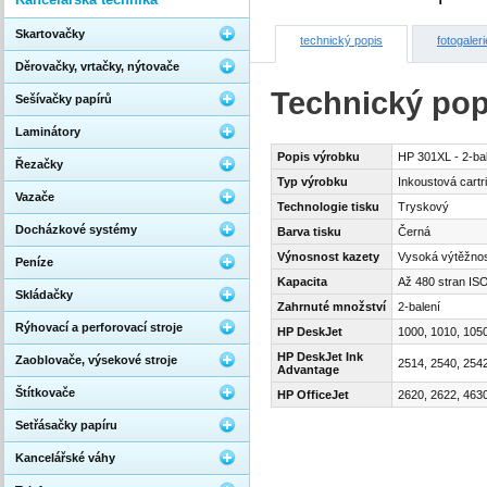
Skartovačky
technický popis
fotogaleri
Děrovačky, vrtačky, nýtovače
Technický pop
Sešívačky papírů
Laminátory
Popis výrobku
HP 301XL - 2-bal
Řezačky
Typ výrobku
Inkoustová cartr
Vazače
Technologie tisku
Tryskový
Docházkové systémy
Barva tisku
Černá
Výnosnost kazety
Vysoká výtěžno
Peníze
Kapacita
Až 480 stran IS
Skládačky
Zahrnuté množství
2-balení
Rýhovací a perforovací stroje
HP DeskJet
1000, 1010, 105
HP DeskJet Ink
Zaoblovače, výsekové stroje
2514, 2540, 254
Advantage
Štítkovače
HP OfficeJet
2620, 2622, 463
Setřásačky papíru
Kancelářské váhy