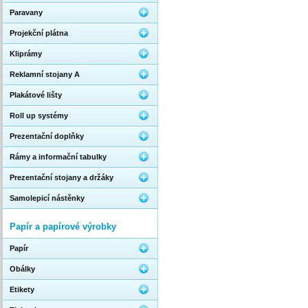
Paravany
Projekční plátna
Kliprámy
Reklamní stojany A
Plakátové lišty
Roll up systémy
Prezentační doplňky
Rámy a informační tabulky
Prezentační stojany a držáky
Samolepicí nástěnky
Papír a papírové výrobky
Papír
Obálky
Etikety