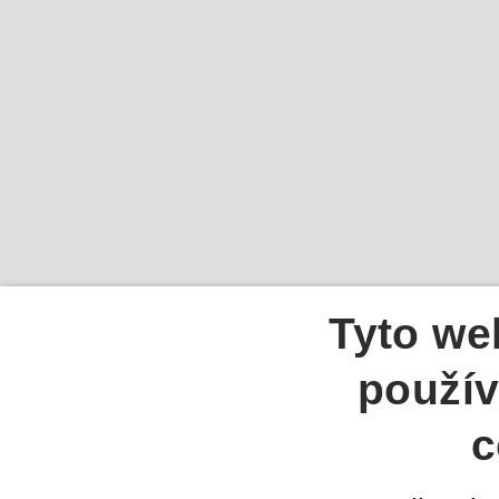
Tyto we
použív
c