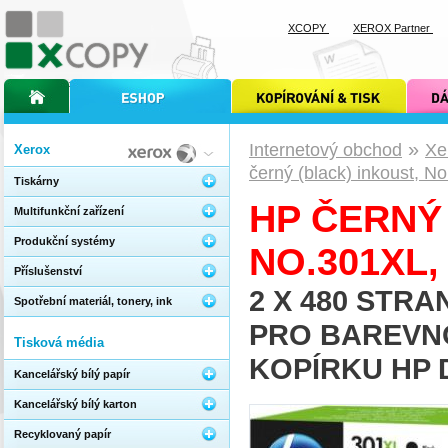
XCOPY
XEROX Partner
úvodní stránka xcopy
internetový obchod xcopy
kopírování a tisk xcopy
dárkové s
»
Internetový obchod
Xe
Xerox
černý (black) inkoust, 
Tiskárny
HP ČERNÝ 
Multifunkční zařízení
Produkční systémy
NO.301XL,
Příslušenství
2 X 480 STRAN
Spotřební materiál, tonery, ink
PRO BAREVN
Tisková média
KOPÍRKU HP D
Kancelářský bílý papír
Kancelářský bílý karton
Recyklovaný papír