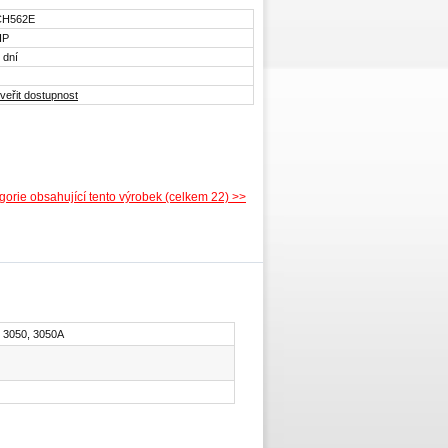
CH562E
HP
 dní
veřit dostupnost
gorie obsahující tento výrobek (celkem 22) >>
, 3050, 3050A