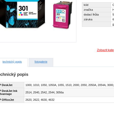
kód
značka
dodací lhůta
5
záruka
6
o
Zobazit kate
technický popis
fotogalerie
echnický popis
P DeskJet
1000, 1010, 1050, 1050A, 1055, 1510, 2000, 2050, 2050A, 2054A, 3000
P DeskJet Ink
2514, 2540, 2542, 2544, 3056a
dvantage
 OfficeJet
2620, 2622, 4630, 4632