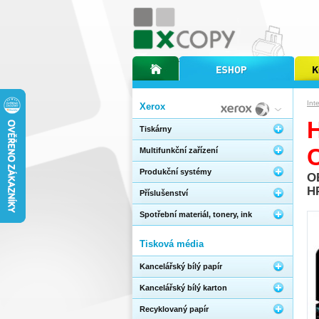
úvodní stránka xcopy
internetový obchod xcopy
kopírov
Int
Xerox
Tiskárny
Multifunkční zařízení
Produkční systémy
O
H
Příslušenství
Spotřební materiál, tonery, ink
Tisková média
Kancelářský bílý papír
Kancelářský bílý karton
Recyklovaný papír