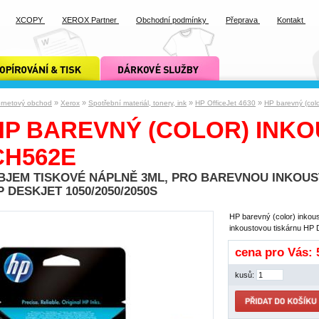
XCOPY
XEROX Partner
Obchodní podmínky
Přeprava
Kontakt
ání a tisk xcopy
dárkové služby xcopy
»
»
»
»
ernetový obchod
Xerox
Spotřební materiál, tonery, ink
HP OfficeJet 4630
HP barevný (col
HP BAREVNÝ (COLOR) INKOU
CH562E
BJEM TISKOVÉ NÁPLNĚ 3ML, PRO BAREVNOU INKOUS
P DESKJET 1050/2050/2050S
HP barevný (color) inkous
inkoustovou tiskárnu HP
cena pro Vás:
kusů: