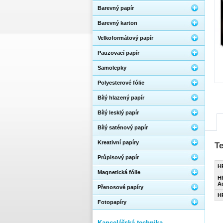
Barevný papír
Barevný karton
Velkoformátový papír
Pauzovací papír
Samolepky
Polyesterové fólie
Bílý hlazený papír
Bílý lesklý papír
Bílý saténový papír
Kreativní papíry
T
Průpisový papír
H
Magnetická fólie
H
A
Přenosové papíry
HP
Fotopapíry
Kancelářská technika