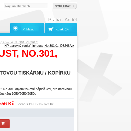
Praha
- Anděl
Přihlásit
Košík (0)
or) inkoust, No.301, CH562E
HP barevný (color) inkoust, No.301XL, D8J46A »
ST, NO.301,
TOVOU TISKÁRNU / KOPÍRKU
t, No.301, objem tiskové náplně 3ml, pro barevnou
 DeskJet 1050/2050/2050s
 556 Kč
cena s DPH 21% 673 Kč