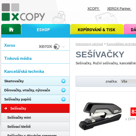
XCOPY
XEROX Partner
úvodní stránka xcopy
internetový obchod xcopy
kopírování a tisk xcopy
dárkové s
»
Internetový obchod
Kancelářská technik
Xerox
SEŠÍVAČKY
Tisková média
Sešívačky, Ruční sešívačky, kancelářs
Kancelářská technika
Skartovačky
značka:
Děrovačky, vrtačky, nýtovače
Sešívačky papírů
Sešívačky
8
Sešívačky mini
s DPH 
Sešívací kleště
Sešívačky s dlouhým ramenem