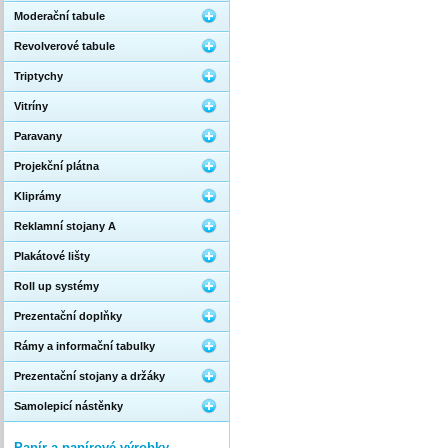
Moderační tabule
Revolverové tabule
Triptychy
Vitríny
Paravany
Projekční plátna
Kliprámy
Reklamní stojany A
Plakátové lišty
Roll up systémy
Prezentační doplňky
Rámy a informační tabulky
Prezentační stojany a držáky
Samolepicí nástěnky
Papír a papírové výrobky