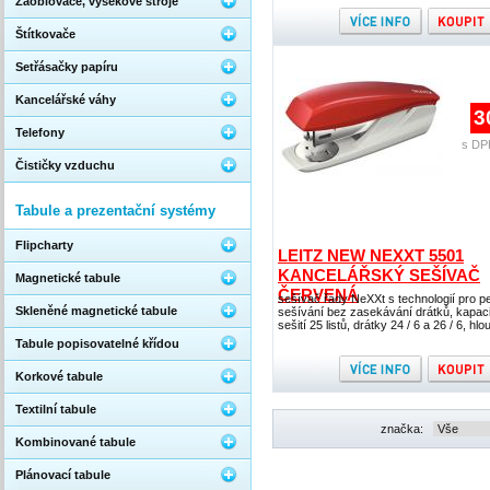
Zaoblovače, výsekové stroje
Štítkovače
Setřásačky papíru
Kancelářské váhy
3
Telefony
s DP
Čističky vzduchu
Tabule a prezentační systémy
Flipcharty
LEITZ NEW NEXXT 5501
KANCELÁŘSKÝ SEŠÍVAČ
Magnetické tabule
ČERVENÁ
sešívač řady NeXXt s technologií pro pe
Skleněné magnetické tabule
sešívání bez zasekávání drátků, kapaci
sešití 25 listů, drátky 24 / 6 a 26 / 6, hl
Tabule popisovatelné křídou
Korkové tabule
Textilní tabule
značka:
Kombinované tabule
Plánovací tabule