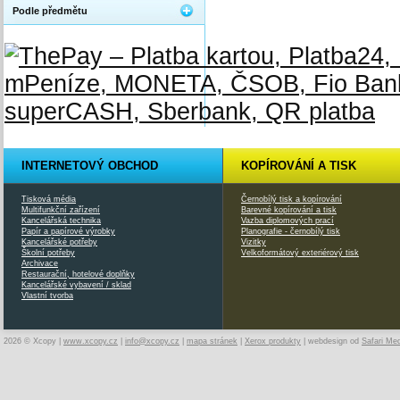
Podle předmětu
INTERNETOVÝ OBCHOD
KOPÍROVÁNÍ A TISK
Tisková média
Černobílý tisk a kopírování
Multifunkční zařízení
Barevné kopírování a tisk
Kancelářská technika
Vazba diplomových prací
Papír a papírové výrobky
Planografie - černobílý tisk
Kancelářské potřeby
Vizitky
Školní potřeby
Velkoformátový exteriérový tisk
Archivace
Restaurační, hotelové doplňky
Kancelářské vybavení / sklad
Vlastní tvorba
2026 © Xcopy |
www.xcopy.cz
|
info@xcopy.cz
|
mapa stránek
|
Xerox produkty
| webdesign od
Safari Me