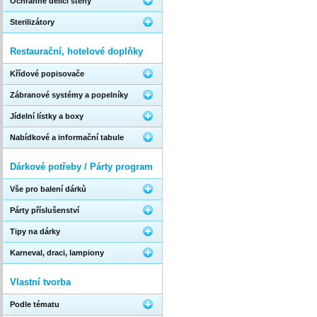
Ochranné dělící stěny
Sterilizátory
Restaurační, hotelové doplňky
Křídové popisovače
Zábranové systémy a popelníky
Jídelní lístky a boxy
Nabídkové a informační tabule
Dárkové potřeby / Párty program
Vše pro balení dárků
Párty příslušenství
Tipy na dárky
Karneval, draci, lampiony
Vlastní tvorba
Podle tématu