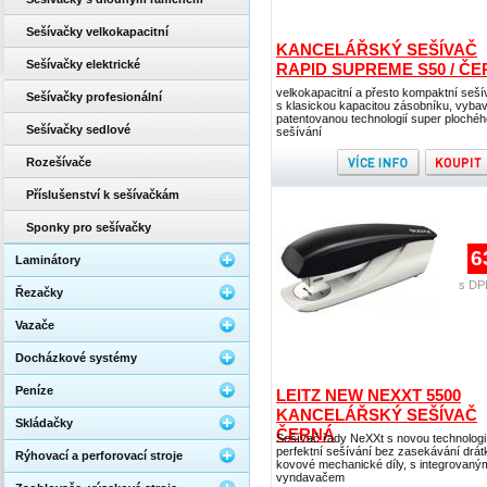
Sešívačky velkokapacitní
KANCELÁŘSKÝ SEŠÍVAČ
Sešívačky elektrické
RAPID SUPREME S50 / Č
velkokapacitní a přesto kompaktní seš
Sešívačky profesionální
s klasickou kapacitou zásobníku, vyba
patentovanou technologií super plochéh
Sešívačky sedlové
sešívání
Rozešívače
Příslušenství k sešívačkám
Sponky pro sešívačky
6
Laminátory
s DP
Řezačky
Vazače
Docházkové systémy
Peníze
LEITZ NEW NEXXT 5500
KANCELÁŘSKÝ SEŠÍVAČ
Skládačky
ČERNÁ
Sešívač řady NeXXt s novou technologi
perfektní sešívání bez zasekávání drát
Rýhovací a perforovací stroje
kovové mechanické díly, s integrovaný
vyndavačem