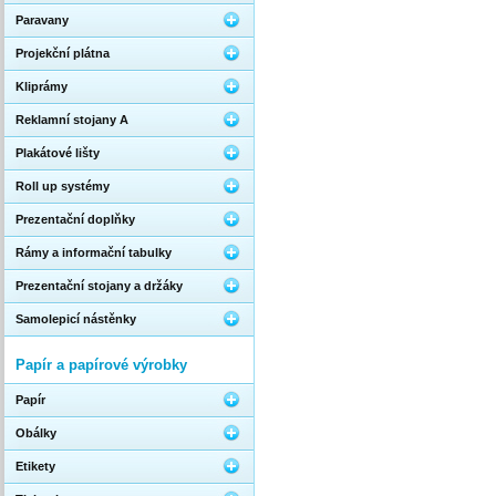
Paravany
Projekční plátna
Kliprámy
Reklamní stojany A
Plakátové lišty
Roll up systémy
Prezentační doplňky
Rámy a informační tabulky
Prezentační stojany a držáky
Samolepicí nástěnky
Papír a papírové výrobky
Papír
Obálky
Etikety