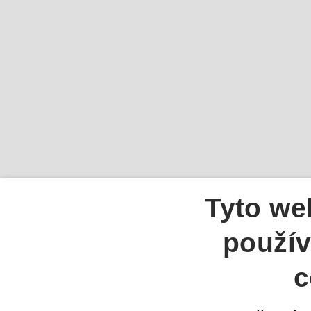
Tyto we
použív
c