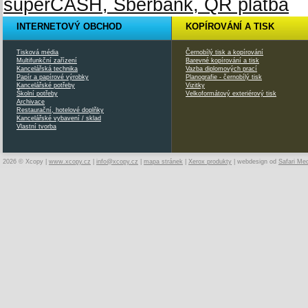
INTERNETOVÝ OBCHOD
KOPÍROVÁNÍ A TISK
Tisková média
Černobílý tisk a kopírování
Multifunkční zařízení
Barevné kopírování a tisk
Kancelářská technika
Vazba diplomových prací
Papír a papírové výrobky
Planografie - černobílý tisk
Kancelářské potřeby
Vizitky
Školní potřeby
Velkoformátový exteriérový tisk
Archivace
Restaurační, hotelové doplňky
Kancelářské vybavení / sklad
Vlastní tvorba
2026 © Xcopy |
www.xcopy.cz
|
info@xcopy.cz
|
mapa stránek
|
Xerox produkty
| webdesign od
Safari Me