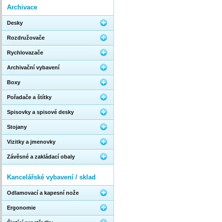
Archivace
Desky
Rozdružovače
Rychlovazače
Archivační vybavení
Boxy
Pořadače a štítky
Spisovky a spisové desky
Stojany
Vizitky a jmenovky
Závěsné a zakládací obaly
Kancelářské vybavení / sklad
Odlamovací a kapesní nože
Ergonomie