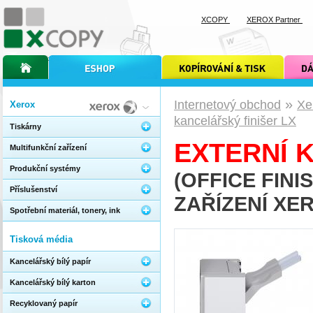
XCOPY
XEROX Partner
úvodní stránka xcopy
internetový obchod xcopy
kopírování a tisk xcopy
dárkové s
»
Internetový obchod
Xe
Xerox
kancelářský finišer LX
Tiskárny
EXTERNÍ 
Multifunkční zařízení
Produkční systémy
(OFFICE FINI
Příslušenství
ZAŘÍZENÍ XE
Spotřební materiál, tonery, ink
Tisková média
Kancelářský bílý papír
Kancelářský bílý karton
Recyklovaný papír