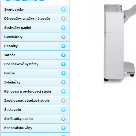
Skartovačky
Děrovačky, vrtačky, nýtovače
Sešívačky papírů
Laminátory
Řezačky
Vazače
Docházkové systémy
Peníze
Skládačky
Rýhovací a perforovací stroje
Zaoblovače, výsekové stroje
Štítkovače
Setřásačky papíru
Kancelářské váhy