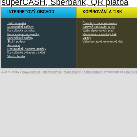
INTERNETOVÝ OBCHOD
KOPÍROVÁNÍ A TISK
Tisková média
Černobílý tisk a kopírování
Multifunkční zařízení
Barevné kopírování a tisk
Kancelářská technika
Vazba diplomových prací
Papír a papírové výrobky
Planografie - černobílý tisk
Kancelářské potřeby
Vizitky
Školní potřeby
Velkoformátový exteriérový tisk
Archivace
Restaurační, hotelové doplňky
Kancelářské vybavení / sklad
Vlastní tvorba
2026 © Xcopy |
www.xcopy.cz
|
info@xcopy.cz
|
mapa stránek
|
Xerox produkty
| webdesign od
Safari Me