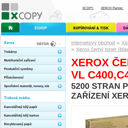
XCOPY
XEROX Partner
úvodní stránka xcopy
internetový obchod xcopy
kopírování a tisk xcopy
dárkové s
»
Internetový obchod
Xe
Xerox
»
Xerox černý toner (bl
Tiskárny
XEROX ČE
Multifunkční zařízení
Produkční systémy
VL C400,C
Příslušenství
5200 STRAN 
Spotřební materiál, tonery, ink
ZAŘÍZENÍ XER
Tisková média
Kancelářský bílý papír
Kancelářský bílý karton
Recyklovaný papír