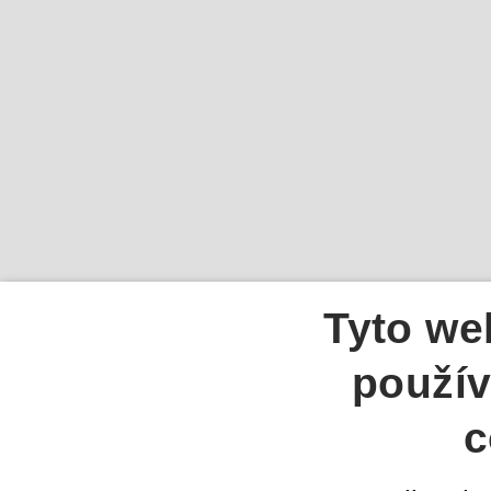
Tyto we
použív
c