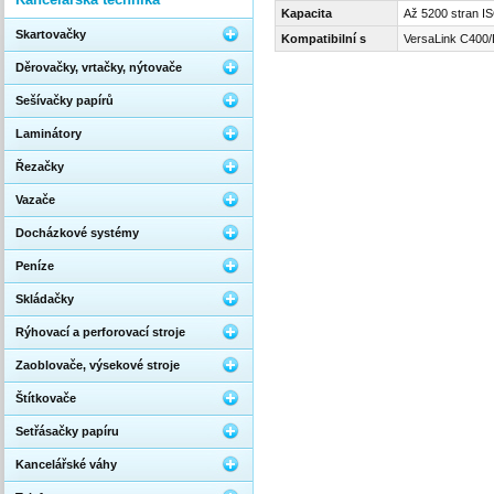
Kapacita
Až 5200 stran I
Skartovačky
Kompatibilní s
VersaLink C40
Děrovačky, vrtačky, nýtovače
Sešívačky papírů
Laminátory
Řezačky
Vazače
Docházkové systémy
Peníze
Skládačky
Rýhovací a perforovací stroje
Zaoblovače, výsekové stroje
Štítkovače
Setřásačky papíru
Kancelářské váhy