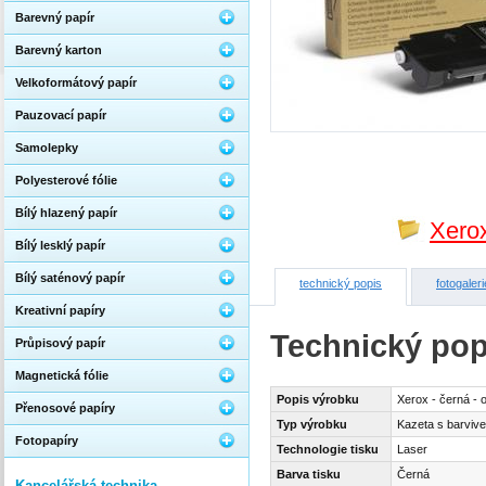
Barevný papír
Barevný karton
Velkoformátový papír
Pauzovací papír
Samolepky
Polyesterové fólie
Bílý hlazený papír
Xero
Bílý lesklý papír
Bílý saténový papír
technický popis
fotogaleri
Kreativní papíry
Technický pop
Průpisový papír
Magnetická fólie
Popis výrobku
Xerox - černá - o
Přenosové papíry
Typ výrobku
Kazeta s barviv
Fotopapíry
Technologie tisku
Laser
Barva tisku
Černá
Kancelářská technika