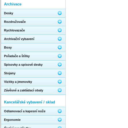
Archivace
Desky
Rozdružovače
Rychlovazače
Archivační vybavení
Boxy
Pořadače a štítky
Spisovky a spisové desky
Stojany
Vizitky a jmenovky
Závěsné a zakládací obaly
Kancelářské vybavení / sklad
Odlamovací a kapesní nože
Ergonomie