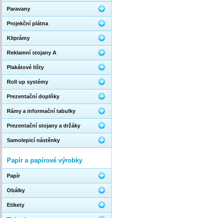
Paravany
Projekční plátna
Kliprámy
Reklamní stojany A
Plakátové lišty
Roll up systémy
Prezentační doplňky
Rámy a informační tabulky
Prezentační stojany a držáky
Samolepicí nástěnky
Papír a papírové výrobky
Papír
Obálky
Etikety