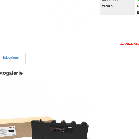
dodací lhůta
s
záruka
6
o
Zobazit ka
fotogalerie
togalerie