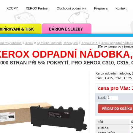
XCOPY
XEROX Partner
Obchodní podmínky
Přeprava
Kontakt
ání a tisk xcopy
dárkové služby xcopy
»
»
»
»
ernetový obchod
Xerox
Spotřební materiál, tonery, ink
Xerox C315
Xerox odpadní nádobk
|
Xerox purpurový (magen
XEROX ODPADNÍ NÁDOBKA,
5000 STRAN PŘI 5% POKRYTÍ, PRO XEROX C310, C315, C
Xerox odpadní nádobka, 2
C410, C415, C320, C325
cena pro Vás:
kusů:
kód
značka
X