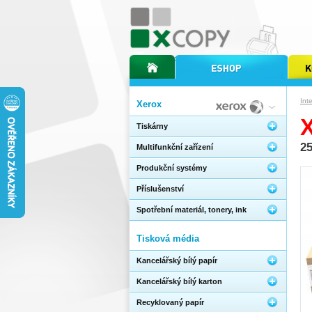
úvodní stránka xcopy
internetový obchod xcopy
kopírov
Int
Xerox
Tiskárny
2
Multifunkční zařízení
Produkční systémy
Příslušenství
Spotřební materiál, tonery, ink
Tisková média
Kancelářský bílý papír
Kancelářský bílý karton
Recyklovaný papír