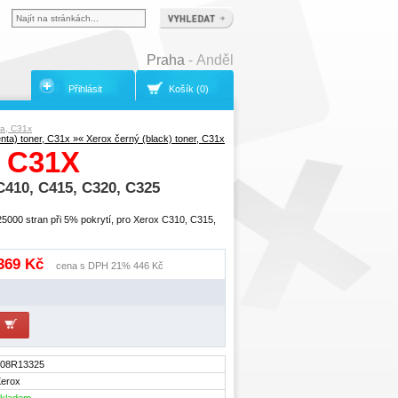
Praha
- Anděl
Přihlásit
Košík (0)
a, C31x
ta) toner, C31x »
« Xerox černý (black) toner, C31x
 C31X
410, C415, C320, C325
5000 stran při 5% pokrytí, pro Xerox C310, C315,
 369 Kč
cena s DPH 21% 446 Kč
008R13325
erox