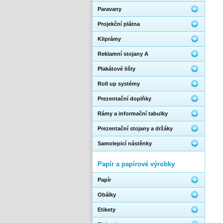
Paravany
Projekční plátna
Kliprámy
Reklamní stojany A
Plakátové lišty
Roll up systémy
Prezentační doplňky
Rámy a informační tabulky
Prezentační stojany a držáky
Samolepicí nástěnky
Papír a papírové výrobky
Papír
Obálky
Etikety