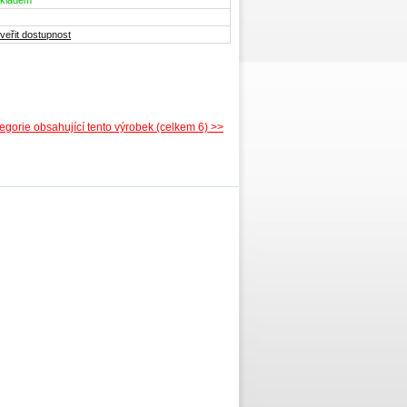
kladem
veřit dostupnost
tegorie obsahující tento výrobek (celkem 6) >>