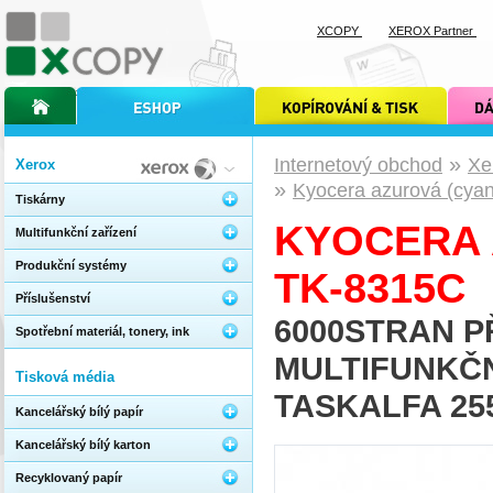
XCOPY
XEROX Partner
úvodní stránka xcopy
internetový obchod xcopy
kopírování a tisk xcopy
dárkové s
»
Internetový obchod
Xe
Xerox
»
Kyocera azurová (cyan
Tiskárny
KYOCERA 
Multifunkční zařízení
Produkční systémy
TK-8315C
Příslušenství
6000STRAN P
Spotřební materiál, tonery, ink
MULTIFUNKČ
Tisková média
TASKALFA 25
Kancelářský bílý papír
Kancelářský bílý karton
Recyklovaný papír