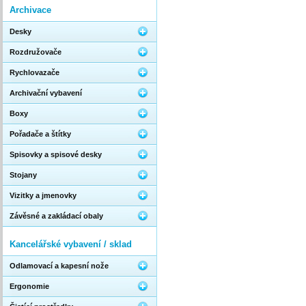
Archivace
Desky
Rozdružovače
Rychlovazače
Archivační vybavení
Boxy
Pořadače a štítky
Spisovky a spisové desky
Stojany
Vizitky a jmenovky
Závěsné a zakládací obaly
Kancelářské vybavení / sklad
Odlamovací a kapesní nože
Ergonomie