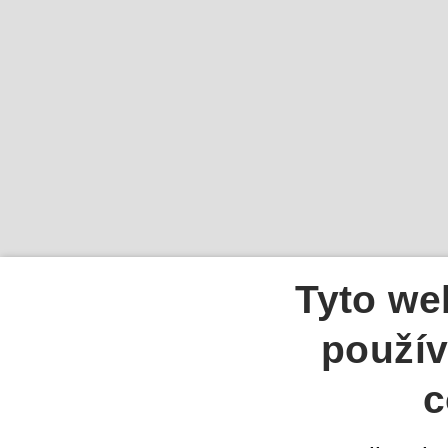
Tyto we
použív
c