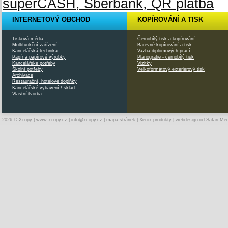
INTERNETOVÝ OBCHOD
KOPÍROVÁNÍ A TISK
Tisková média
Černobílý tisk a kopírování
Multifunkční zařízení
Barevné kopírování a tisk
Kancelářská technika
Vazba diplomových prací
Papír a papírové výrobky
Planografie - černobílý tisk
Kancelářské potřeby
Vizitky
Školní potřeby
Velkoformátový exteriérový tisk
Archivace
Restaurační, hotelové doplňky
Kancelářské vybavení / sklad
Vlastní tvorba
2026 © Xcopy |
www.xcopy.cz
|
info@xcopy.cz
|
mapa stránek
|
Xerox produkty
| webdesign od
Safari Me