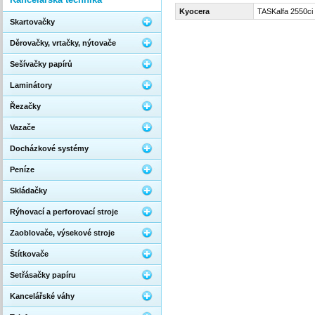
Kyocera
TASKalfa 2550ci
Skartovačky
Děrovačky, vrtačky, nýtovače
Sešívačky papírů
Laminátory
Řezačky
Vazače
Docházkové systémy
Peníze
Skládačky
Rýhovací a perforovací stroje
Zaoblovače, výsekové stroje
Štítkovače
Setřásačky papíru
Kancelářské váhy