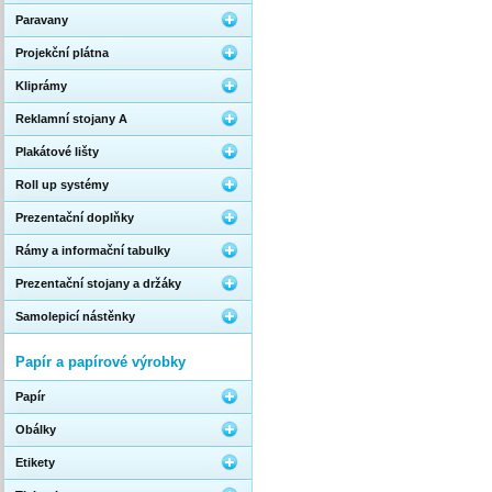
Paravany
Projekční plátna
Kliprámy
Reklamní stojany A
Plakátové lišty
Roll up systémy
Prezentační doplňky
Rámy a informační tabulky
Prezentační stojany a držáky
Samolepicí nástěnky
Papír a papírové výrobky
Papír
Obálky
Etikety