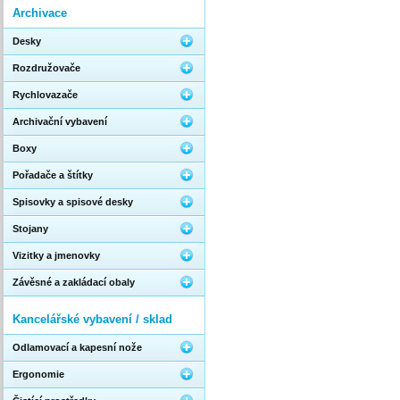
Archivace
Desky
Rozdružovače
Rychlovazače
Archivační vybavení
Boxy
Pořadače a štítky
Spisovky a spisové desky
Stojany
Vizitky a jmenovky
Závěsné a zakládací obaly
Kancelářské vybavení / sklad
Odlamovací a kapesní nože
Ergonomie