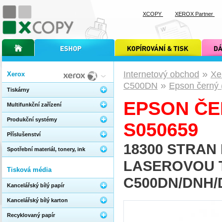
XCOPY
XEROX Partner
úvodní stránka xcopy
internetový obchod xcopy
kopírování a tisk xcopy
dárkové s
»
Internetový obchod
Xe
Xerox
»
C500DN
Epson černý 
Tiskárny
EPSON ČE
Multifunkční zařízení
Produkční systémy
S050659
Příslušenství
18300 STRAN
Spotřební materiál, tonery, ink
LASEROVOU 
Tisková média
C500DN/DNH/
Kancelářský bílý papír
Kancelářský bílý karton
Recyklovaný papír