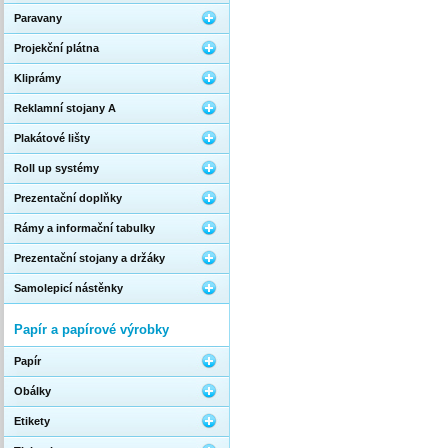
Paravany
Projekční plátna
Kliprámy
Reklamní stojany A
Plakátové lišty
Roll up systémy
Prezentační doplňky
Rámy a informační tabulky
Prezentační stojany a držáky
Samolepicí nástěnky
Papír a papírové výrobky
Papír
Obálky
Etikety