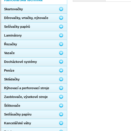
Skartovačky
Děrovačky, vrtačky, nýtovače
Sešívačky papírů
Laminátory
Řezačky
Vazače
Docházkové systémy
Peníze
Skládačky
Rýhovací a perforovací stroje
Zaoblovače, výsekové stroje
Štítkovače
Setřásačky papíru
Kancelářské váhy