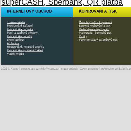
INTERNETOVÝ OBCHOD
KOPÍROVÁNÍ A TISK
Tisková média
Černobílý tisk a kopírování
Multifunkční zařízení
Barevné kopírování a tisk
Kancelářská technika
Vazba diplomových prací
Papír a papírové výrobky
Planografie - černobílý tisk
Kancelářské potřeby
Vizitky
Školní potřeby
Velkoformátový exteriérový tisk
Archivace
Restaurační, hotelové doplňky
Kancelářské vybavení / sklad
Vlastní tvorba
2026 © Xcopy |
www.xcopy.cz
|
info@xcopy.cz
|
mapa stránek
|
Xerox produkty
| webdesign od
Safari Me