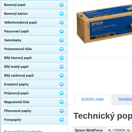
Barevný papír
Barevný karton
Velkoformátový papír
Pauzovací papír
Samolepky
Polyesterové fólie
Bílý hlazený papír
Bílý lesklý papír
Bílý saténový papír
Kreativní papíry
Průpisový papír
technický popis
fotogaleri
Magnetická fólie
Přenosové papíry
Technický pop
Fotopapíry
Epson WorkForce
AL-C500DN, AL
Kancelářská technika