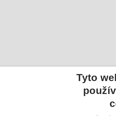
Tyto we
použív
c