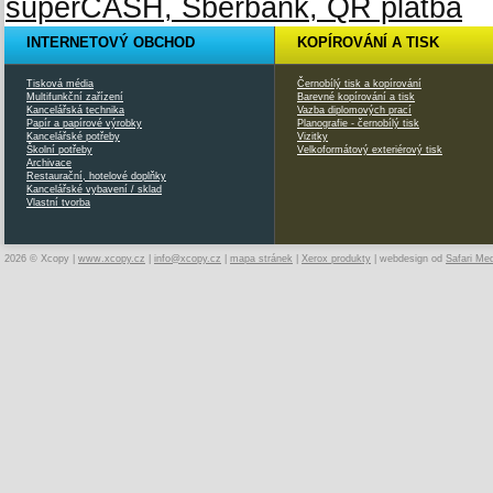
INTERNETOVÝ OBCHOD
KOPÍROVÁNÍ A TISK
Tisková média
Černobílý tisk a kopírování
Multifunkční zařízení
Barevné kopírování a tisk
Kancelářská technika
Vazba diplomových prací
Papír a papírové výrobky
Planografie - černobílý tisk
Kancelářské potřeby
Vizitky
Školní potřeby
Velkoformátový exteriérový tisk
Archivace
Restaurační, hotelové doplňky
Kancelářské vybavení / sklad
Vlastní tvorba
2026 © Xcopy |
www.xcopy.cz
|
info@xcopy.cz
|
mapa stránek
|
Xerox produkty
| webdesign od
Safari Me