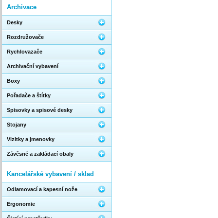
Archivace
Desky
Rozdružovače
Rychlovazače
Archivační vybavení
Boxy
Pořadače a štítky
Spisovky a spisové desky
Stojany
Vizitky a jmenovky
Závěsné a zakládací obaly
Kancelářské vybavení / sklad
Odlamovací a kapesní nože
Ergonomie