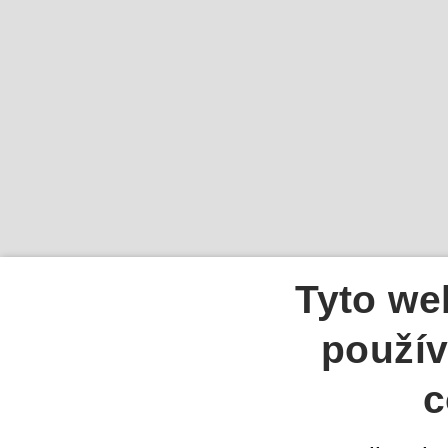
Tyto we
použív
c