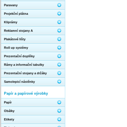
Paravany
Projekční plátna
Kliprámy
Reklamní stojany A
Plakátové lišty
Roll up systémy
Prezentační doplňky
Rámy a informační tabulky
Prezentační stojany a držáky
Samolepicí nástěnky
Papír a papírové výrobky
Papír
Obálky
Etikety