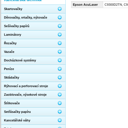
Epson AcuLaser
C9300D2TN, C9
Skartovačky
Děrovačky, vrtačky, nýtovače
Sešívačky papírů
Laminátory
Řezačky
Vazače
Docházkové systémy
Peníze
Skládačky
Rýhovací a perforovací stroje
Zaoblovače, výsekové stroje
Štítkovače
Setřásačky papíru
Kancelářské váhy