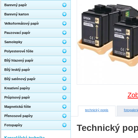
Barevný papír
Barevný karton
Velkoformátový papír
Pauzovací papír
Samolepky
Polyesterové fólie
Bílý hlazený papír
Bílý lesklý papír
Bílý saténový papír
Kreativní papíry
Zob
Průpisový papír
Magnetická fólie
technický popis
fotogaleri
Přenosové papíry
Technický pop
Fotopapíry
Kancelářská technika