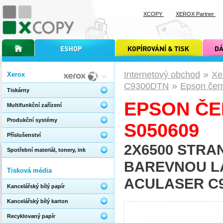
XCOPY
XEROX Partner
úvodní stránka xcopy
internetový obchod xcopy
kopírování a tisk xcopy
dárkové s
»
Internetový obchod
Xe
Xerox
»
C9300DTN
Epson čern
Tiskárny
EPSON ČE
Multifunkční zařízení
Produkční systémy
S050609
Příslušenství
2X6500 STRAN
Spotřební materiál, tonery, ink
BAREVNOU L
Tisková média
ACULASER C9
Kancelářský bílý papír
Kancelářský bílý karton
Recyklovaný papír