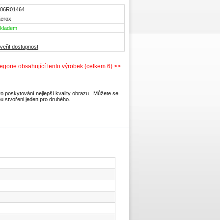
006R01464
erox
kladem
veřit dostupnost
tegorie obsahující tento výrobek (celkem 6) >>
o poskytování nejlepší kvality obrazu. Můžete se
ou stvořeni jeden pro druhého.