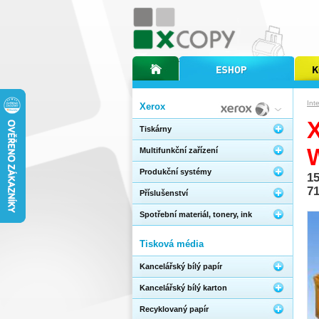
úvodní stránka xcopy
internetový obchod xcopy
kopírov
Int
Xerox
Tiskárny
Multifunkční zařízení
Produkční systémy
1
71
Příslušenství
Spotřební materiál, tonery, ink
Tisková média
Kancelářský bílý papír
Kancelářský bílý karton
Recyklovaný papír