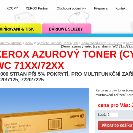
XCOPY
XEROX Partner
Obchodní podmínky
Přeprava
Kontakt
ání a tisk xcopy
dárkové služby xcopy
»
»
»
»
ernetový obchod
Xerox
Spotřební materiál, tonery, ink
Xerox WorkCentre 7220/7225
Xero
|
Xerox azurový válec (cyan drum), WC 71xx/72x
XEROX AZUROVÝ TONER (CY
WC 71XX/72XX
5000 STRAN PŘI 5% POKRYTÍ, PRO MULTIFUNKČNÍ Z
20/7125, 7220/7225
Xerox azurový toner (cyan
multifunkční zařízení Xe
cena pro Vás:
kusů: