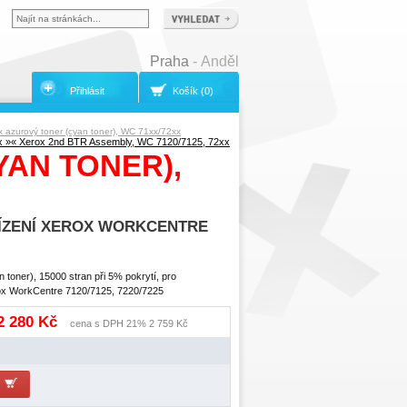
Praha
- Anděl
Přihlásit
Košík (0)
x azurový toner (cyan toner), WC 71xx/72xx
x »
« Xerox 2nd BTR Assembly, WC 7120/7125, 72xx
AN TONER),
AŘÍZENÍ XEROX WORKCENTRE
 toner), 15000 stran při 5% pokrytí, pro
rox WorkCentre 7120/7125, 7220/7225
 2 280 Kč
cena s DPH 21% 2 759 Kč