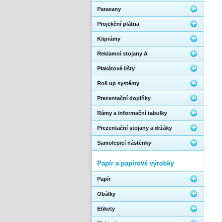
Paravany
Projekční plátna
Kliprámy
Reklamní stojany A
Plakátové lišty
Roll up systémy
Prezentační doplňky
Rámy a informační tabulky
Prezentační stojany a držáky
Samolepicí nástěnky
Papír a papírové výrobky
Papír
Obálky
Etikety