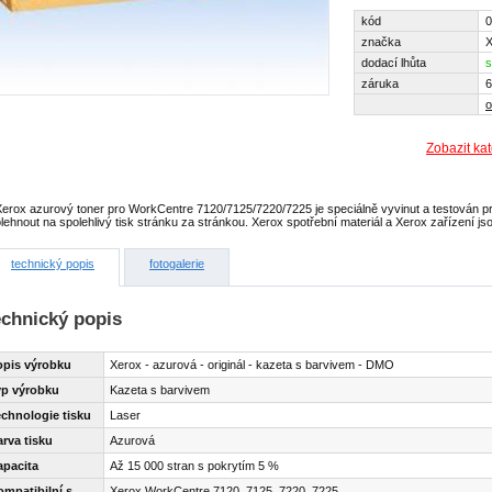
kód
značka
X
dodací lhůta
s
záruka
6
o
Zobazit ka
Xerox azurový toner pro WorkCentre 7120/7125/7220/7225 je speciálně vyvinut a testován pr
lehnout na spolehlivý tisk stránku za stránkou. Xerox spotřební materiál a Xerox zařízení js
technický popis
fotogalerie
echnický popis
opis výrobku
Xerox - azurová - originál - kazeta s barvivem - DMO
yp výrobku
Kazeta s barvivem
echnologie tisku
Laser
rva tisku
Azurová
apacita
Až 15 000 stran s pokrytím 5 %
mpatibilní s
Xerox WorkCentre 7120, 7125, 7220, 7225