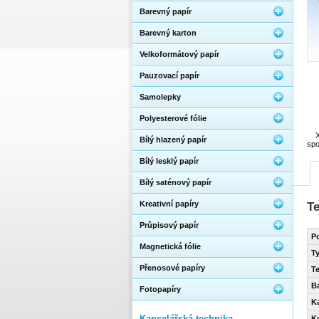
Barevný papír
Barevný karton
Velkoformátový papír
Pauzovací papír
Samolepky
Polyesterové fólie
Bílý hlazený papír
spo
Bílý lesklý papír
Bílý saténový papír
Kreativní papíry
T
Průpisový papír
P
Magnetická fólie
T
Přenosové papíry
T
Ba
Fotopapíry
K
Kancelářská technika
Ko