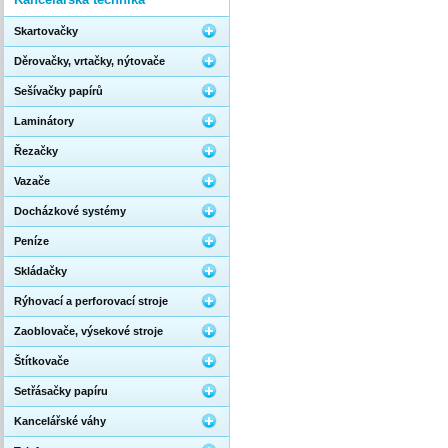
Skartovačky
Děrovačky, vrtačky, nýtovače
Sešívačky papírů
Laminátory
Řezačky
Vazače
Docházkové systémy
Peníze
Skládačky
Rýhovací a perforovací stroje
Zaoblovače, výsekové stroje
Štítkovače
Setřásačky papíru
Kancelářské váhy