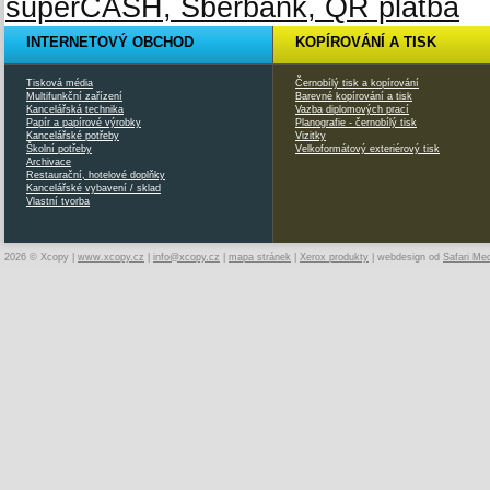
INTERNETOVÝ OBCHOD
KOPÍROVÁNÍ A TISK
Tisková média
Černobílý tisk a kopírování
Multifunkční zařízení
Barevné kopírování a tisk
Kancelářská technika
Vazba diplomových prací
Papír a papírové výrobky
Planografie - černobílý tisk
Kancelářské potřeby
Vizitky
Školní potřeby
Velkoformátový exteriérový tisk
Archivace
Restaurační, hotelové doplňky
Kancelářské vybavení / sklad
Vlastní tvorba
2026 © Xcopy |
www.xcopy.cz
|
info@xcopy.cz
|
mapa stránek
|
Xerox produkty
| webdesign od
Safari Me