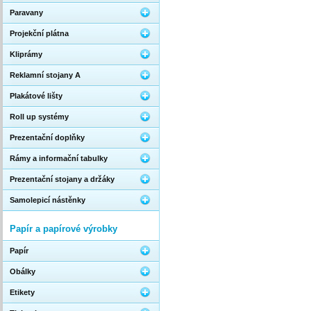
Paravany
Projekční plátna
Kliprámy
Reklamní stojany A
Plakátové lišty
Roll up systémy
Prezentační doplňky
Rámy a informační tabulky
Prezentační stojany a držáky
Samolepicí nástěnky
Papír a papírové výrobky
Papír
Obálky
Etikety