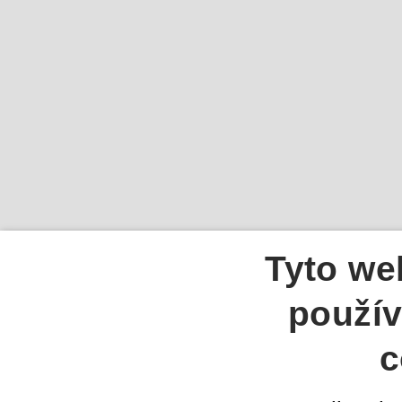
Tyto we
použív
c