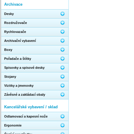
Archivace
Desky
Rozdružovače
Rychlovazače
Archivační vybavení
Boxy
Pořadače a štítky
Spisovky a spisové desky
Stojany
Vizitky a jmenovky
Závěsné a zakládací obaly
Kancelářské vybavení / sklad
Odlamovací a kapesní nože
Ergonomie