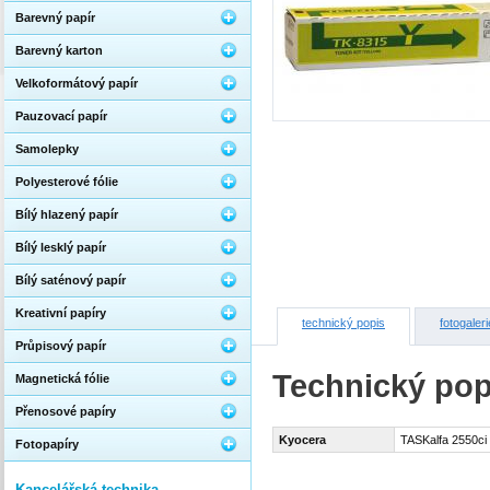
Barevný papír
Barevný karton
Velkoformátový papír
Pauzovací papír
Samolepky
Polyesterové fólie
Bílý hlazený papír
Bílý lesklý papír
Bílý saténový papír
Kreativní papíry
technický popis
fotogaleri
Průpisový papír
Technický pop
Magnetická fólie
Přenosové papíry
Kyocera
TASKalfa 2550ci
Fotopapíry
Kancelářská technika