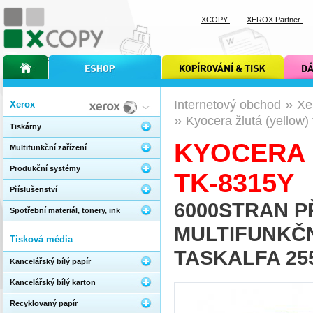
XCOPY
XEROX Partner
úvodní stránka xcopy
internetový obchod xcopy
kopírování a tisk xcopy
dárkové s
»
Internetový obchod
Xe
Xerox
»
Kyocera žlutá (yellow)
Tiskárny
KYOCERA 
Multifunkční zařízení
Produkční systémy
TK-8315Y
Příslušenství
6000STRAN P
Spotřební materiál, tonery, ink
MULTIFUNKČ
Tisková média
TASKALFA 25
Kancelářský bílý papír
Kancelářský bílý karton
Recyklovaný papír