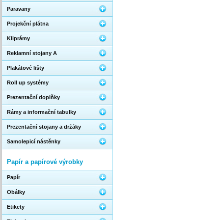
Paravany
Projekční plátna
Kliprámy
Reklamní stojany A
Plakátové lišty
Roll up systémy
Prezentační doplňky
Rámy a informační tabulky
Prezentační stojany a držáky
Samolepicí nástěnky
Papír a papírové výrobky
Papír
Obálky
Etikety