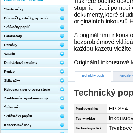
Tiskněte odolné dokum
stupních šedi pomocí
Skartovačky
dokumenty,které si udr
Děrovačky, vrtačky, nýtovače
originálních inkoustů 
Sešívačky papírů
S originálními inkous
Laminátory
bezproblémové vkládá
Řezačky
každou kazetu vložíte
Vazače
Originální inkoustové 
Docházkové systémy
Peníze
technický popis
fotogaleri
Skládačky
Rýhovací a perforovací stroje
Technický pop
Zaoblovače, výsekové stroje
Štítkovače
HP 364 - 
Popis výrobku
Setřásačky papíru
Inkoustov
Typ výrobku
Kancelářské váhy
Tryskový
Technologie tisku