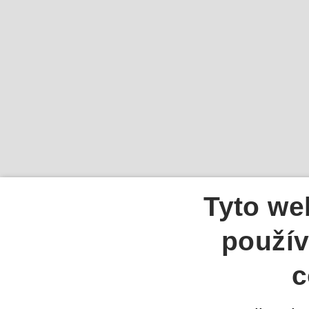
Tyto we
použív
c