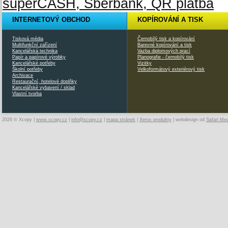
INTERNETOVÝ OBCHOD
KOPÍROVÁNÍ A TISK
Tisková média
Černobílý tisk a kopírování
Multifunkční zařízení
Barevné kopírování a tisk
Kancelářská technika
Vazba diplomových prací
Papír a papírové výrobky
Planografie - černobílý tisk
Kancelářské potřeby
Vizitky
Školní potřeby
Velkoformátový exteriérový tisk
Archivace
Restaurační, hotelové doplňky
Kancelářské vybavení / sklad
Vlastní tvorba
2026 © Xcopy |
www.xcopy.cz
|
info@xcopy.cz
|
mapa stránek
|
Xerox produkty
| webdesign od
Safari Me