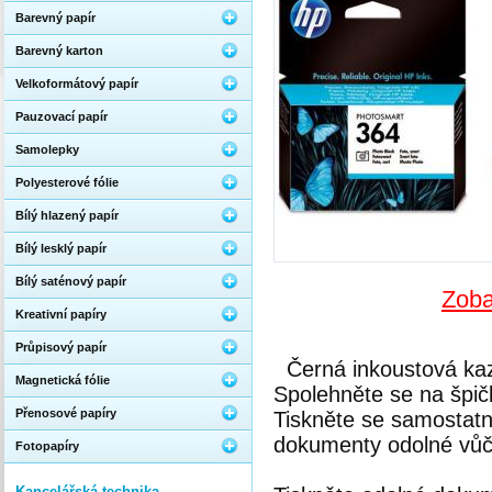
Barevný papír
Barevný karton
Velkoformátový papír
Pauzovací papír
Samolepky
Polyesterové fólie
Bílý hlazený papír
Bílý lesklý papír
Bílý saténový papír
Zoba
Kreativní papíry
Průpisový papír
Černá inkoustová kaz
Magnetická fólie
Spolehněte se na špičk
Přenosové papíry
Tiskněte se samostat
dokumenty odolné vůči
Fotopapíry
Kancelářská technika