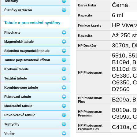
Telefony
Černá
Barva tisku
Čističky vzduchu
6 ml
Kapacita
Tabule a prezentační systémy
HP Viver
Funkce kazety
Flipcharty
Až 250 st
Kapacita
Magnetické tabule
3070a, D
HP DeskJet
Skleněné magnetické tabule
5510, 55
Tabule popisovatelné křídou
B109d, B
B110d, B
Korkové tabule
HP Photosmart
C5380, C
Textilní tabule
C6350, C
Kombinované tabule
D7560
Plánovací tabule
HP Photosmart
B209a, B
Plus
Moderační tabule
B010a, B
HP Photosmart
Revolverové tabule
Premium
C309a, C
Triptychy
HP Photosmart
C410a, C
Premium Fax
Vitríny