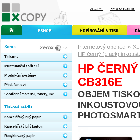
XCOPY
XEROX Partner
úvodní stránka xcopy
internetový obchod xcopy
kopírování a tisk xcopy
dárkové s
»
Internetový obchod
Xe
Xerox
HP černý (black) inkous
Tiskárny
HP ČERNÝ 
Multifunkční zařízení
Produkční systémy
CB316E
Příslušenství
OBJEM TISKO
Spotřební materiál, tonery, ink
INKOUSTOVOU
Tisková média
PHOTOSMART 
Kancelářský bílý papír
Kancelářský bílý karton
Recyklovaný papír