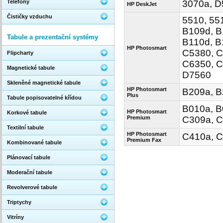
Telefony
3070a, D
HP DeskJet
Čističky vzduchu
5510, 55
B109d, B
Tabule a prezentační systémy
B110d, B
HP Photosmart
C5380, C
Flipcharty
C6350, C
Magnetické tabule
D7560
Skleněné magnetické tabule
HP Photosmart
B209a, B
Plus
Tabule popisovatelné křídou
B010a, B
HP Photosmart
Korkové tabule
Premium
C309a, C
Textilní tabule
HP Photosmart
C410a, C
Premium Fax
Kombinované tabule
Plánovací tabule
Moderační tabule
Revolverové tabule
Triptychy
Vitríny