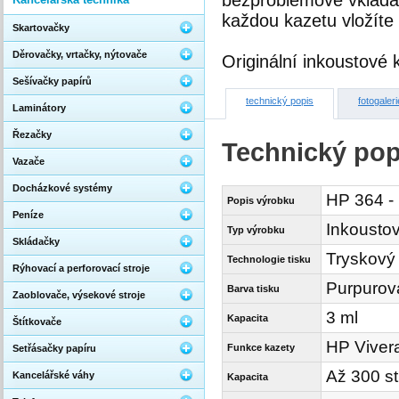
bezproblémové vkládá
každou kazetu vložíte
Skartovačky
Děrovačky, vrtačky, nýtovače
Originální inkoustové 
Sešívačky papírů
technický popis
fotogaleri
Laminátory
Řezačky
Technický pop
Vazače
Docházkové systémy
HP 364 - 
Popis výrobku
Peníze
Inkoustov
Typ výrobku
Skládačky
Tryskový
Technologie tisku
Rýhovací a perforovací stroje
Purpurov
Barva tisku
Zaoblovače, výsekové stroje
3 ml
Kapacita
Štítkovače
HP Viver
Funkce kazety
Setřásačky papíru
Až 300 st
Kancelářské váhy
Kapacita