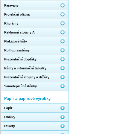
Paravany
Projekční plátna
Kliprámy
Reklamní stojany A
Plakátové lišty
Roll up systémy
Prezentační doplňky
Rámy a informační tabulky
Prezentační stojany a držáky
Samolepicí nástěnky
Papír a papírové výrobky
Papír
Obálky
Etikety