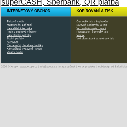
INTERNETOVÝ OBCHOD
KOPÍROVÁNÍ A TISK
Tisková média
Černobílý tisk a kopírování
Multifunkční zařízení
Barevné kopírování a tisk
Kancelářská technika
Vazba diplomových prací
Papír a papírové výrobky
Planografie - černobílý tisk
Kancelářské potřeby
Vizitky
Školní potřeby
Velkoformátový exteriérový tisk
Archivace
Restaurační, hotelové doplňky
Kancelářské vybavení / sklad
Vlastní tvorba
2026 © Xcopy |
www.xcopy.cz
|
info@xcopy.cz
|
mapa stránek
|
Xerox produkty
| webdesign od
Safari Me