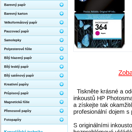
Barevný papír
Barevný karton
Velkoformátový papír
Pauzovací papír
Samolepky
Polyesterové fólie
Bílý hlazený papír
Bílý lesklý papír
Zoba
Bílý saténový papír
Kreativní papíry
Tiskněte krásné a od
Průpisový papír
inkoustů HP Photosmart
Magnetická fólie
a získejte tak okamžit
profesionální dojem s
Přenosové papíry
Fotopapíry
S originálními inkous
Kancelářská technika