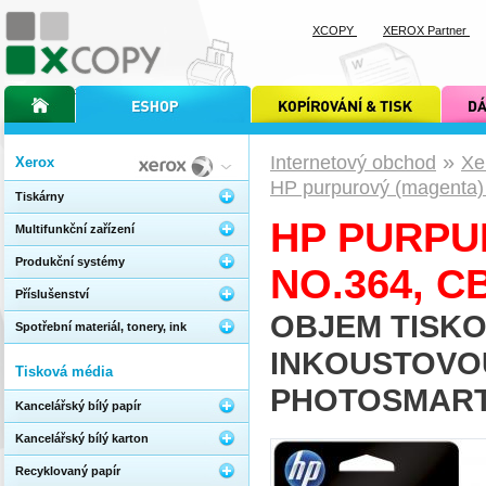
XCOPY
XEROX Partner
úvodní stránka xcopy
internetový obchod xcopy
kopírování a tisk xcopy
dárkové s
»
Internetový obchod
Xe
Xerox
HP purpurový (magenta)
Tiskárny
HP PURPU
Multifunkční zařízení
Produkční systémy
NO.364, C
Příslušenství
OBJEM TISKO
Spotřební materiál, tonery, ink
INKOUSTOVOU
Tisková média
PHOTOSMART 
Kancelářský bílý papír
Kancelářský bílý karton
Recyklovaný papír