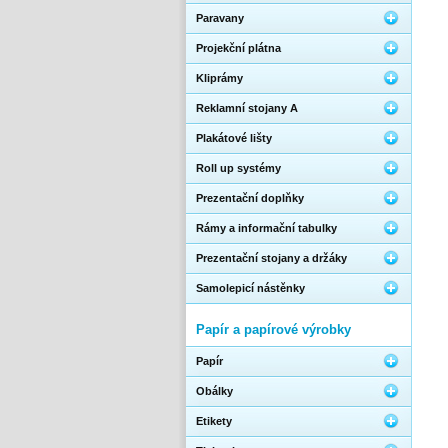
Paravany
Projekční plátna
Kliprámy
Reklamní stojany A
Plakátové lišty
Roll up systémy
Prezentační doplňky
Rámy a informační tabulky
Prezentační stojany a držáky
Samolepicí nástěnky
Papír a papírové výrobky
Papír
Obálky
Etikety