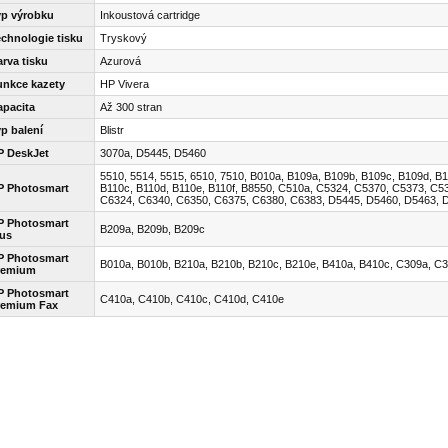
yp výrobku
Inkoustová cartridge
echnologie tisku
Tryskový
rva tisku
Azurová
unkce kazety
HP Vivera
apacita
Až 300 stran
p balení
Blistr
P DeskJet
3070a, D5445, D5460
5510, 5514, 5515, 6510, 7510, B010a, B109a, B109b, B109c, B109d, B1
P Photosmart
B110c, B110d, B110e, B110f, B8550, C510a, C5324, C5370, C5373, C5
C6324, C6340, C6350, C6375, C6380, C6383, D5445, D5460, D5463, 
P Photosmart
B209a, B209b, B209c
lus
P Photosmart
B010a, B010b, B210a, B210b, B210c, B210e, B410a, B410c, C309a, C
remium
P Photosmart
C410a, C410b, C410c, C410d, C410e
remium Fax