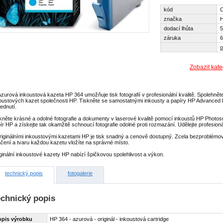
kód
značka
dodací lhůta
5
záruka
6
o
Zobazit kate
zurová inkoustová kazeta HP 364 umožňuje tisk fotografií v profesionální kvalitě. Spolehnět
oustových kazet společnosti HP. Tiskněte se samostatnými inkousty a papíry HP Advanced
lednutí.
kněte krásné a odolné fotografie a dokumenty v laserové kvalitě pomocí inkoustů HP Photosma
ír HP a získejte tak okamžitě schnoucí fotografie odolné proti rozmazání. Udělejte profesio
riginálními inkoustovými kazetami HP je tisk snadný a cenově dostupný. Zcela bezproblémo
čení a tvaru každou kazetu vložíte na správné místo.
ginální inkoustové kazety HP nabízí špičkovou spolehlivost a výkon.
technický popis
fotogalerie
echnický popis
opis výrobku
HP 364 - azurová - originál - inkoustová cartridge