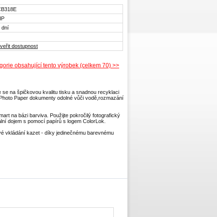
CB318E
HP
 dní
veřit dostupnost
gorie obsahující tento výrobek (celkem 70) >>
e se na špičkovou kvalitu tisku a snadnou recyklaci
 Photo Paper dokumenty odolné vůči vodě,rozmazání
rt na bázi barviva. Použijte pokročilý fotografický
nální dojem s pomocí papírů s logem ColorLok.
vé vkládání kazet - díky jedinečnému barevnému