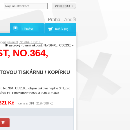
Praha
- Anděl
Přihlásit
Košík (0)
(cyan) inkoust, No.364, CB318E
HP azurový (cyan) inkoust, No.364XL, CB323E »
, NO.364,
TOVOU TISKÁRNU / KOPÍRKU
t, No.364, CB318E, objem tiskové náplně 3ml, pro
kopírku HP Photosmart B8550/C5380/D5460
 321 Kč
cena s DPH 21% 388 Kč