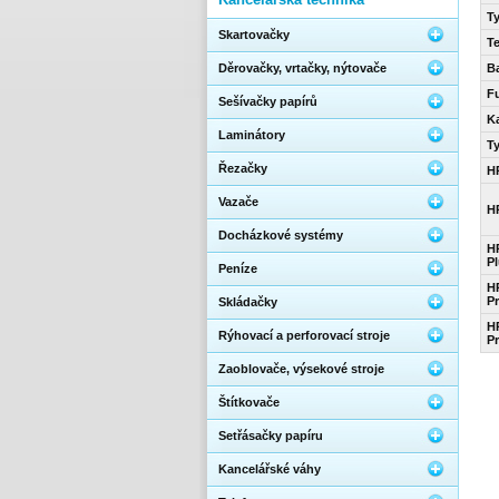
T
Skartovačky
T
Děrovačky, vrtačky, nýtovače
Ba
F
Sešívačky papírů
K
Laminátory
Ty
Řezačky
H
Vazače
H
Docházkové systémy
H
P
Peníze
H
P
Skládačky
H
Rýhovací a perforovací stroje
P
Zaoblovače, výsekové stroje
Štítkovače
Setřásačky papíru
Kancelářské váhy