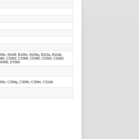
09e, B109f, B109n, B109q, B110a, B110b,
380, C5383, C5388, C5390, C5393, C6300,
D5468, D7560
309c, C309g, C309h, C309n, C310A