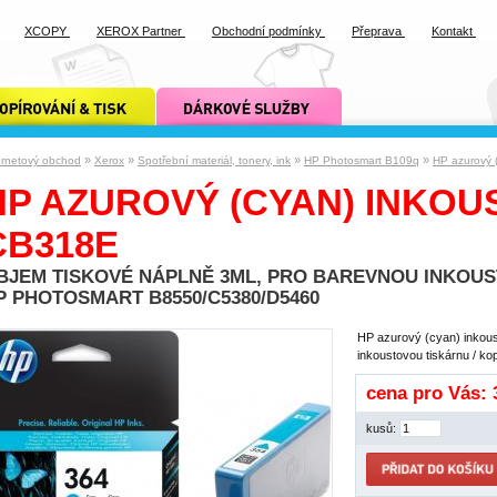
XCOPY
XEROX Partner
Obchodní podmínky
Přeprava
Kontakt
ání a tisk xcopy
dárkové služby xcopy
»
»
»
»
ernetový obchod
Xerox
Spotřební materiál, tonery, ink
HP Photosmart B109q
HP azurový 
HP AZUROVÝ (CYAN) INKOUST
CB318E
BJEM TISKOVÉ NÁPLNĚ 3ML, PRO BAREVNOU INKOUS
P PHOTOSMART B8550/C5380/D5460
HP azurový (cyan) inkous
inkoustovou tiskárnu / 
cena pro Vás:
kusů: