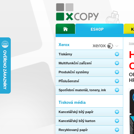
úvodní stránka xcopy
internetový obchod xcopy
kopírov
Int
Xerox
Tiskárny
Multifunkční zařízení
Produkční systémy
O
H
Příslušenství
Spotřební materiál, tonery, ink
Tisková média
Kancelářský bílý papír
Kancelářský bílý karton
Recyklovaný papír