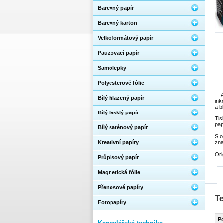
Barevný papír
Barevný karton
Velkoformátový papír
Pauzovací papír
Samolepky
Polyesterové fólie
A
Bílý hlazený papír
ink
a b
Bílý lesklý papír
Tis
pap
Bílý saténový papír
S o
Kreativní papíry
zna
Ori
Průpisový papír
Magnetická fólie
Přenosové papíry
T
Fotopapíry
P
Kancelářská technika