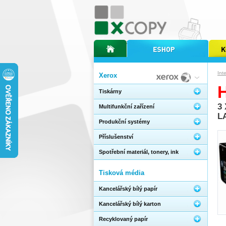
úvodní stránka xcopy
internetový obchod xcopy
kopírov
Int
Xerox
Tiskárny
3
Multifunkční zařízení
L
Produkční systémy
Příslušenství
Spotřební materiál, tonery, ink
Tisková média
Kancelářský bílý papír
Kancelářský bílý karton
Recyklovaný papír