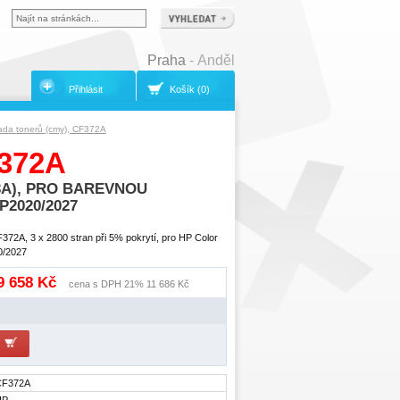
Praha
- Anděl
Přihlásit
Košík (0)
ada tonerů (cmy), CF372A
372A
33A), PRO BAREVNOU
2020/2027
372A, 3 x 2800 stran při 5% pokrytí, pro HP Color
0/2027
 9 658 Kč
cena s DPH 21% 11 686 Kč
CF372A