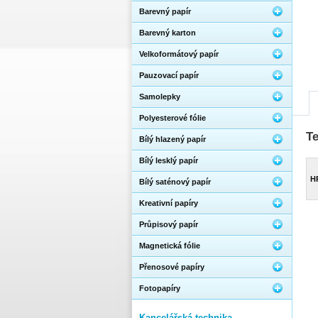
Barevný papír
Barevný karton
Velkoformátový papír
Pauzovací papír
Samolepky
Polyesterové fólie
T
Bílý hlazený papír
Bílý lesklý papír
H
Bílý saténový papír
Kreativní papíry
Průpisový papír
Magnetická fólie
Přenosové papíry
Fotopapíry
Kancelářská technika