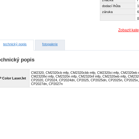
značka
dodací lhůta
1
záruka
6
o
Zobazit kate
technický popis
fotogalerie
echnický popis
CM2320, CM2320cb mfp, CM2320cbb mfp, CM2320ci mfp, CM2320eb m
CM2320fxi mfp, CM2320n mfp, CM2320nf mfp, CM2320wb mfp, CM2320
P Color LaserJet
CP2020, CP2024, CP2024dn, CP2025, CP2025dn, CP2025n, CP2025x,
CP2027dn, CP2027n