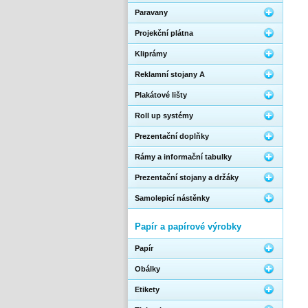
Paravany
Projekční plátna
Kliprámy
Reklamní stojany A
Plakátové lišty
Roll up systémy
Prezentační doplňky
Rámy a informační tabulky
Prezentační stojany a držáky
Samolepicí nástěnky
Papír a papírové výrobky
Papír
Obálky
Etikety