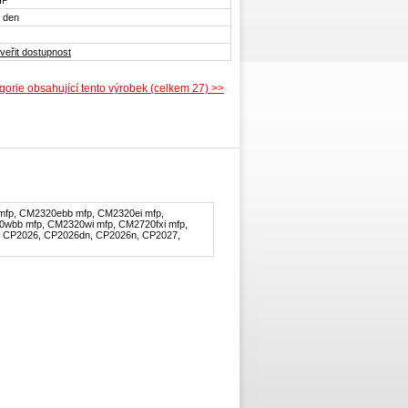
HP
 den
veřit dostupnost
gorie obsahující tento výrobek (celkem 27) >>
fp, CM2320ebb mfp, CM2320ei mfp,
wbb mfp, CM2320wi mfp, CM2720fxi mfp,
 CP2026, CP2026dn, CP2026n, CP2027,