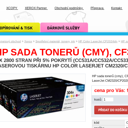
XCOPY
XEROX Partner
Obchodní podmínky
Přeprava
Kontakt
ání a tisk xcopy
dárkové služby xcopy
»
»
»
»
ernetový obchod
Xerox
Spotřební materiál, tonery, ink
HP Color LaserJet CP2024dn
HP s
HP SADA TONERŮ (CMY), CF
 X 2800 STRAN PŘI 5% POKRYTÍ (CC531A/CC532A/CC5
ASEROVOU TISKÁRNU HP COLOR LASERJET CM2320/CP
HP sada tonerů (cmy), CF
LaserJet CM2320/CP202
cena pro Vás:
kusů:
kód