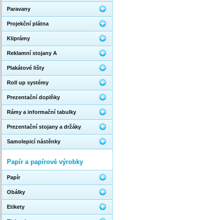
Paravany
Projekční plátna
Kliprámy
Reklamní stojany A
Plakátové lišty
Roll up systémy
Prezentační doplňky
Rámy a informační tabulky
Prezentační stojany a držáky
Samolepicí nástěnky
Papír a papírové výrobky
Papír
Obálky
Etikety