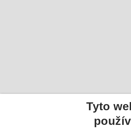
Tyto we
použív