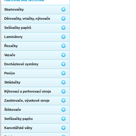
Skartovačky
Děrovačky, vrtačky, nýtovače
Sešívačky papírů
Laminátory
Řezačky
Vazače
Docházkové systémy
Peníze
Skládačky
Rýhovací a perforovací stroje
Zaoblovače, výsekové stroje
Štítkovače
Setřásačky papíru
Kancelářské váhy