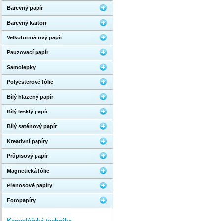
Barevný papír
Barevný karton
Velkoformátový papír
Pauzovací papír
Samolepky
Polyesterové fólie
Bílý hlazený papír
Bílý lesklý papír
Bílý saténový papír
Kreativní papíry
Průpisový papír
Magnetická fólie
Přenosové papíry
Fotopapíry
Kancelářská technika