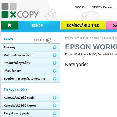
XCOPY
XEROX Partner
úvodní stránka xcopy
internetový obchod xcopy
kopírování a tisk xcopy
dárkové s
»
»
Internetový obchod
Xerox
Spotřební mat
Xerox
EPSON WORK
Tiskárny
Epson WorkForce M100, černobílá inkoust
Multifunkční zařízení
Produkční systémy
Kategorie:
Příslušenství
Spotřební materiál, tonery, ink
Tisková média
Kancelářský bílý papír
Kancelářský bílý karton
Recyklovaný papír