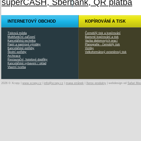
INTERNETOVÝ OBCHOD
KOPÍROVÁNÍ A TISK
Tisková média
Černobílý tisk a kopírování
Multifunkční zařízení
Barevné kopírování a tisk
Kancelářská technika
Vazba diplomových prací
Papír a papírové výrobky
Planografie - černobílý tisk
Kancelářské potřeby
Vizitky
Školní potřeby
Velkoformátový exteriérový tisk
Archivace
Restaurační, hotelové doplňky
Kancelářské vybavení / sklad
Vlastní tvorba
2026 © Xcopy |
www.xcopy.cz
|
info@xcopy.cz
|
mapa stránek
|
Xerox produkty
| webdesign od
Safari Me