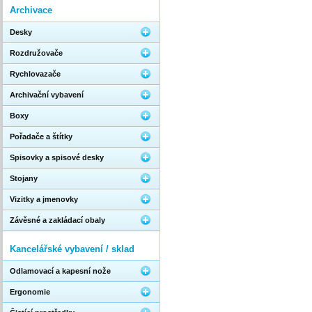
Archivace
Desky
Rozdružovače
Rychlovazače
Archivační vybavení
Boxy
Pořadače a štítky
Spisovky a spisové desky
Stojany
Vizitky a jmenovky
Závěsné a zakládací obaly
Kancelářské vybavení / sklad
Odlamovací a kapesní nože
Ergonomie