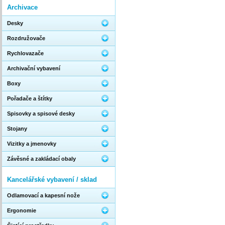
Archivace
Desky
Rozdružovače
Rychlovazače
Archivační vybavení
Boxy
Pořadače a štítky
Spisovky a spisové desky
Stojany
Vizitky a jmenovky
Závěsné a zakládací obaly
Kancelářské vybavení / sklad
Odlamovací a kapesní nože
Ergonomie