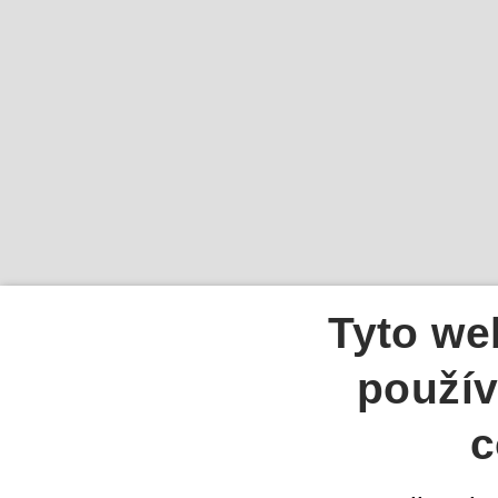
Tyto we
použív
c