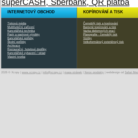
INTERNETOVÝ OBCHOD
KOPÍROVÁNÍ A TISK
Tisková média
Černobílý tisk a kopírování
Multifunkční zařízení
Barevné kopírování a tisk
Kancelářská technika
Vazba diplomových prací
Papír a papírové výrobky
Planografie - černobílý tisk
Kancelářské potřeby
Vizitky
Školní potřeby
Velkoformátový exteriérový tisk
Archivace
Restaurační, hotelové doplňky
Kancelářské vybavení / sklad
Vlastní tvorba
2026 © Xcopy |
www.xcopy.cz
|
info@xcopy.cz
|
mapa stránek
|
Xerox produkty
| webdesign od
Safari Me