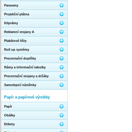
Paravany
Projekční plátna
Kliprámy
Reklamní stojany A
Plakátové lišty
Roll up systémy
Prezentační doplňky
Rámy a informační tabulky
Prezentační stojany a držáky
Samolepicí nástěnky
Papír a papírové výrobky
Papír
Obálky
Etikety