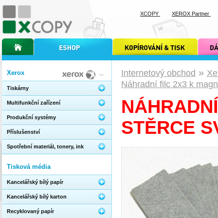
XCOPY
XEROX Partner
úvodní stránka xcopy
internetový obchod xcopy
kopírování a tisk xcopy
dárkové s
»
Internetový obchod
Xe
Xerox
Náhradní filc 2x3 k mag
Tiskárny
NÁHRADNÍ
Multifunkční zařízení
Produkční systémy
STĚRCE S
Příslušenství
Spotřební materiál, tonery, ink
Tisková média
Kancelářský bílý papír
Kancelářský bílý karton
Recyklovaný papír