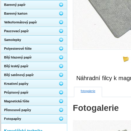
Barevný papír
Barevný karton
Velkoformátový papír
Pauzovací papír
Samolepky
Polyesterové fólie
Bílý hlazený papír
Bílý lesklý papír
Bílý saténový papír
Náhradní filcy k mag
Kreativní papíry
fotogalerie
Průpisový papír
Magnetická fólie
Fotogalerie
Přenosové papíry
Fotopapíry
Kancelářská technika